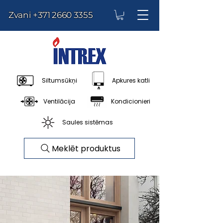
Zvani
+371 2660 3355
Siltumsūkņi
Apkures katli
Ventilācija
Kondicionieri
Saules sistēmas
Meklēt produktus