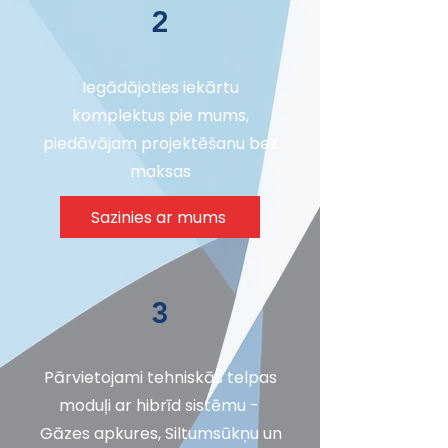
2
Iegādājoties iekārtu
komplektus pie mums,
piedāvājam projektēšanu bez
maksas
Sazinies ar mums
3
Pārvietojami tehniskās telpas
moduļi ar hibrīd sistēmu -
Gāzes apkures, Siltumsūkņu un