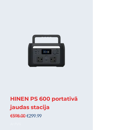
HINEN PS 600 portatīvā
jaudas stacija
Regular Price
Sale Price
€598.00
€299.99
Ar PVN