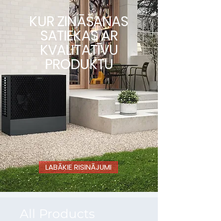
KUR ZINĀŠANAS
SATIEKAS AR
KVALITATĪVU
PRODUKTU
LABĀKIE RISINĀJUMI
All Products