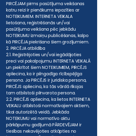
PIRCĒJAM pirms pasūtījuma veikšanas
katru reizi ir pienākums iepazīties ar
NOTEIKUMIEM. INTERNETA VEIKALA
lietošana, reģistrēšanās un/vai
pasūtījuma veikšana pēc jebkādu
NOTEIKUMU izmaiņu publicēšanas, kalpo
kā PIRCĒJA piekrišana šiem grozījumiem.
2. PIRCĒJA atbildība
2.1. Reģistrējoties un/vai iegādājoties
preci vai pakalpojumu INTERNETA VEIKALĀ
un piekrītot šiem NOTEIKUMIEM, PIRCĒJS
apliecina, ka ir pilngadīga rīcībspējīga
persona. Ja PIRCĒJS ir juridiska persona,
PIRCĒJS apliecina, ka tās vārdā rīkojas
tam atbilstoši pilnvarota persona.
2.2. PIRCĒJS apliecina, ka lietos INTERNETA
VEIKALU atbilstoši normatīvajiem aktiem,
tikai autorizētā veidā. Jebkāda
NOTEIKUMU vai normatīvo aktu
pārkāpumu gadījumā PĀRDEVĒJAM ir
tiesības nekavējoties atkāpties no