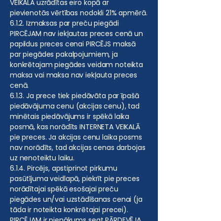
VEIKALĀ uzrādītas eiro kopā ar
pievienotās vērtības nodokli 21% apmērā.
6.1.2. Izmaksas par preču piegādi
PIRCĒJAM nav iekļautas preces cenā un
papildus preces cenai PIRCĒJS maksā
par piegādes pakalpojumiem, ja
konkrētajam piegādes veidam noteikta
maksa vai maksa nav iekļauta preces
cenā.
6.1.3. Ja prece tiek piedāvāta par īpašā
piedāvājuma cenu (akcijas cenu), tad
minētais piedāvājums ir spēkā laika
posmā, kas norādīts INTERNETA VEIKALĀ
pie preces. Ja akcijas cenu laika posms
nav norādīts, tad akcijas cenas darbojas
uz nenoteiktu laiku.
6.1.4. Pircējs, apstiprinot pirkumu
pasūtījuma veidlapā, piekrīt pie preces
norādītajai spēkā esošajai preču
piegādes un/vai uzstādīšanas cenai (ja
tāda ir noteikta konkrētajai precei).
PIRCĒJAM ir pienākums segt PĀRDEVĒJA