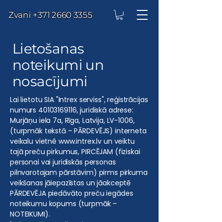
Zvani
+371 2660 3355
Lietošanas
noteikumi un
nosacījumi
Lai lietotu SIA "Intrex serviss", reģistrācijas
numurs
40103169116
, juridiskā adrese:
Murjāņu iela 7a, Rīga, Latvija, LV-1006,
(turpmāk tekstā – PĀRDEVĒJS) interneta
veikalu vietnē
www.intrex.lv
un veiktu
tajā preču pirkumus, PIRCĒJAM (fiziskai
personai vai juridiskās personas
pilnvarotajam pārstāvim) pirms pirkuma
veikšanas jāiepazīstas un jāakceptē
PĀRDEVĒJA piedāvāto preču iegādes
noteikumu kopums (turpmāk –
NOTEIKUMI).