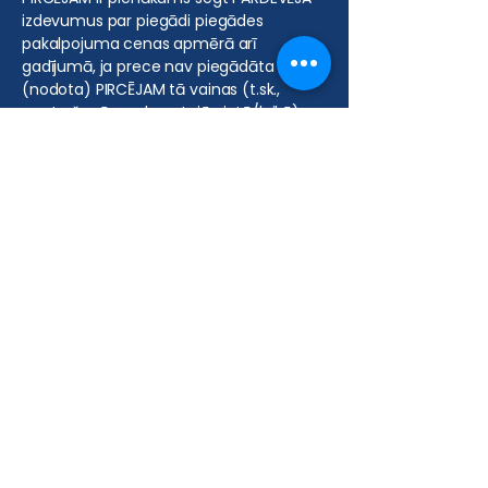
izdevumus par piegādi piegādes
pakalpojuma cenas apmērā arī
gadījumā, ja prece nav piegādāta
(nodota) PIRCĒJAM tā vainas (t.sk.,
neatrašanās saskaņotajā vietā/laikā)
dēļ, kā arī atkārtotas piegādes
izdevumus, ja par tādu puses ir
vienojušās.
6.2. Valodas
6.2.1. Pasūtījuma veidlapa INTERNETA
VEIKALĀ ir pieejama latviešu, krievu un
angļu valodās un PIRCĒJAM ir iespēja
veikt pasūtījumu jebkurā no šīm
valodām.
7. Preču apmaksa un piegāde
7.1. Preču apmaksa
7.1.1. Samaksas par preci un/vai
pakalpojumu summa un citi nosacījumi
var būt atkarīgi no PIRCĒJA izvēlētās
preces un piegādes veida.
7.1.2. Pirkuma apmaksu apliecina