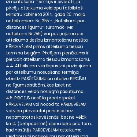
izmantošanu. Termiņš ir ievērots, ja
pircējs atteikuma veidlapu (atbilstoši
Ministru kabineta 2014. gada 20. maija
noteikumiem Nr. 255 - „Noteikumi par
distances līgumu”, turpmāk- MK
noteikumi Nr.255) vai paziņojumu par
atteikuma tiesību izmantošanu nosūta
PĀRDEVĒJAM pirms atteikuma tiesību
termiņa beigām. Pircējam pienākums ir
pierādīt atteikuma tiesību izmantošanu.
4.4. Atteikuma veidlapas vai paziņojuma
par atteikumu nosūtīšana termiņā
izbeidz PASŪTĪJUMU un atbrīvo PIRCĒJU
no līgumsaistībām, kas izriet no
distances veidā noslēgtā pasūtījuma.
4.5. PIRCĒJS nosūta preci atpakaļ
PĀRDEVĒJAM vai nodod to PĀRDEVĒJAM
vai viņa pilnvarotai personai bez
nepamatotas kavēšanās, bet ne vēlāk
kā 14 (četrpadsmit) dienu laikā pēc tam,
kad nosūtījis PĀRDEVĒJAM atteikuma
veidlapu vai paziņojumu par atteikuma