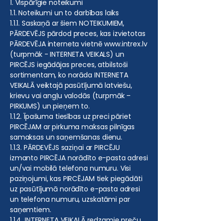
1. Vispārīgie noteikumi
1.1. Noteikumi un to darbības laiks
1.1.1. Saskaņā ar šiem NOTEIKUMIEM,
PĀRDEVĒJS pārdod preces, kas izvietotas
PĀRDEVĒJA interneta vietnē
www.intrex.lv
(turpmāk - INTERNETA VEIKALS) un
PIRCĒJS iegādājas preces, atbilstoši
sortimentam, ko norāda INTERNETA
VEIKALĀ veiktajā pasūtījumā latviešu,
krievu vai angļu valodās (turpmāk –
PIRKUMS) un pieņem to.
1.1.2. Īpašuma tiesības uz preci pāriet
PIRCĒJAM ar pirkuma maksas pilnīgas
samaksas un saņemšanas dienu.
1.1.3. PĀRDEVĒJS saziņai ar PIRCĒJU
izmanto PIRCĒJA norādīto e-pasta adresi
un/vai mobilā telefona numuru. Visi
paziņojumi, kas PIRCĒJAM tiek piegādāti
uz pasūtījumā norādīto e-pasta adresi
un telefona numuru, uzskatāmi par
saņemtiem.
1.1.4. INTERNETA VEIKALĀ redzamie preču