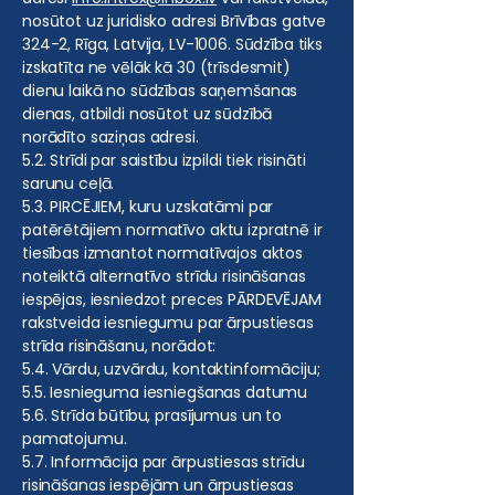
nosūtot uz juridisko adresi Brīvības gatve
324-2, Rīga, Latvija, LV-1006. Sūdzība tiks
izskatīta ne vēlāk kā 30 (trīsdesmit)
dienu laikā no sūdzības saņemšanas
dienas, atbildi nosūtot uz sūdzībā
norādīto saziņas adresi.
5.2. Strīdi par saistību izpildi tiek risināti
sarunu ceļā.
5.3. PIRCĒJIEM, kuru uzskatāmi par
patērētājiem normatīvo aktu izpratnē ir
tiesības izmantot normatīvajos aktos
noteiktā alternatīvo strīdu risināšanas
iespējas, iesniedzot preces PĀRDEVĒJAM
rakstveida iesniegumu par ārpustiesas
strīda risināšanu, norādot:
5.4. Vārdu, uzvārdu, kontaktinformāciju;
5.5. Iesnieguma iesniegšanas datumu
5.6. Strīda būtību, prasījumus un to
pamatojumu.
5.7. Informācija par ārpustiesas strīdu
risināšanas iespējām un ārpustiesas