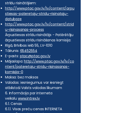
strīdu risinātājiem:
http://www.ptac.gov.lv/lv/content/arpu
stiesas-pateretaju-stridu-risinataju-
datubaze
http://www.ptac.gov.lv/lv/content/strid
u-risinasanas-process
Ārpustiesas strīdu risinātājs - Patērētāju
ārpustiesas strīdu risināšanas komisija:
Rīgā, Brīvības ielā 55, LV-1010
Tālrunis:
65452554
E-pasts:
ptac@ptac.gov.lv
Mājaslapa:
http://www.ptac.gov.lv/lv/co
ntent/pateretaju-stridu-risinasanas-
komisija-0
Maksa: bez maksas
Valodas: iesniegumus var iesniegt
atbilstoši Valsts valodas likumam
6. Informācija par interneta
veikalu
www.intrex.lv
6.1. Cenas
6.1.1. Visas preču cenas INTERNETA