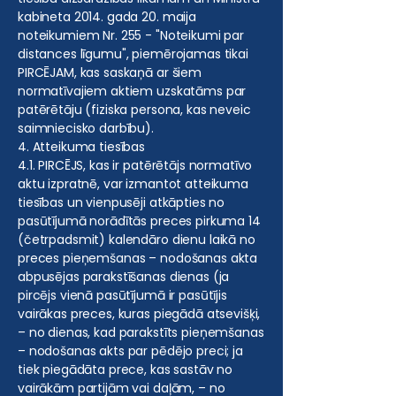
kabineta 2014. gada 20. maija
noteikumiem Nr. 255 - "Noteikumi par
distances līgumu", piemērojamas tikai
PIRCĒJAM, kas saskaņā ar šiem
normatīvajiem aktiem uzskatāms par
patērētāju (fiziska persona, kas neveic
saimniecisko darbību).
4. Atteikuma tiesības
4.1. PIRCĒJS, kas ir patērētājs normatīvo
aktu izpratnē, var izmantot atteikuma
tiesības un vienpusēji atkāpties no
pasūtījumā norādītās preces pirkuma 14
(četrpadsmit) kalendāro dienu laikā no
preces pieņemšanas – nodošanas akta
abpusējas parakstīšanas dienas (ja
pircējs vienā pasūtījumā ir pasūtījis
vairākas preces, kuras piegādā atsevišķi,
– no dienas, kad parakstīts pieņemšanas
– nodošanas akts par pēdējo preci; ja
tiek piegādāta prece, kas sastāv no
vairākām partijām vai daļām, – no