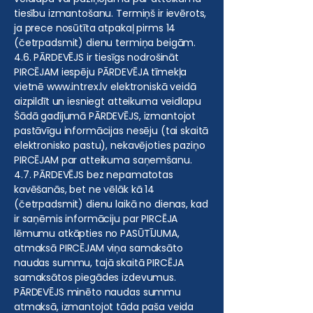
tiesību izmantošanu. Termiņš ir ievērots,
ja prece nosūtīta atpakaļ pirms 14
(četrpadsmit) dienu termiņa beigām.
4.6. PĀRDEVĒJS ir tiesīgs nodrošināt
PIRCĒJAM iespēju PĀRDEVĒJA tīmekļa
vietnē
www.intrex.lv
elektroniskā veidā
aizpildīt un iesniegt atteikuma veidlapu
Šādā gadījumā PĀRDEVĒJS, izmantojot
pastāvīgu informācijas nesēju (tai skaitā
elektronisko pastu), nekavējoties paziņo
PIRCĒJAM par atteikuma saņemšanu.
4.7. PĀRDEVĒJS bez nepamatotas
kavēšanās, bet ne vēlāk kā 14
(četrpadsmit) dienu laikā no dienas, kad
ir saņēmis informāciju par PIRCĒJA
lēmumu atkāpties no PASŪTĪJUMA,
atmaksā PIRCĒJAM viņa samaksāto
naudas summu, tajā skaitā PIRCĒJA
samaksātos piegādes izdevumus.
PĀRDEVĒJS minēto naudas summu
atmaksā, izmantojot tāda paša veida