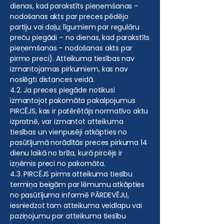
dienas, kad parakstīts pieņemšanas –
nodošanas akts par preces pēdējo
partiju vai daļu; līgumiem par regulāru
preču piegādi – no dienas, kad parakstīts
pieņemšanas – nodošanas akts par
pirmo preci). Atteikuma tiesības nav
izmantojamas pirkumiem, kas nav
noslēgti distances veidā.
4.2. Ja preces piegāde notikusi
izmantojot pakomāta pakalpojumus
PIRCĒJS, kas ir patērētājs normatīvo aktu
izpratnē, var izmantot atteikuma
tiesības un vienpusēji atkāpties no
pasūtījumā norādītās preces pirkuma 14
dienu laikā no brīža, kurā pircējs ir
izņēmis preci no pakomāta.
4.3. PIRCĒJS pirms atteikuma tiesību
termiņa beigām par lēmumu atkāpties
no pasūtījuma informē PĀRDEVĒJU,
iesniedzot tam atteikuma veidlapu vai
paziņojumu par atteikuma tiesību