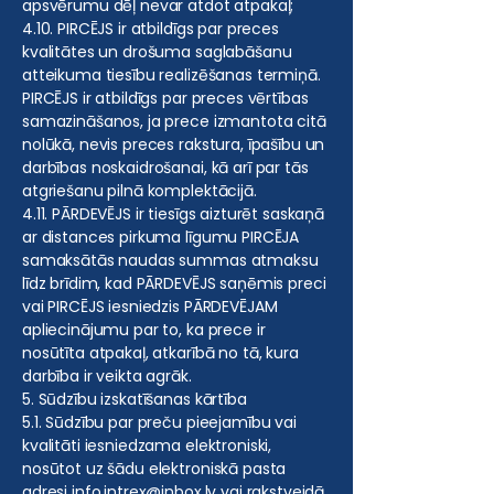
apsvērumu dēļ nevar atdot atpakaļ;
4.10. PIRCĒJS ir atbildīgs par preces
kvalitātes un drošuma saglabāšanu
atteikuma tiesību realizēšanas termiņā.
PIRCĒJS ir atbildīgs par preces vērtības
samazināšanos, ja prece izmantota citā
nolūkā, nevis preces rakstura, īpašību un
darbības noskaidrošanai, kā arī par tās
atgriešanu pilnā komplektācijā.
4.11. PĀRDEVĒJS ir tiesīgs aizturēt saskaņā
ar distances pirkuma līgumu PIRCĒJA
samaksātās naudas summas atmaksu
līdz brīdim, kad PĀRDEVĒJS saņēmis preci
vai PIRCĒJS iesniedzis PĀRDEVĒJAM
apliecinājumu par to, ka prece ir
nosūtīta atpakaļ, atkarībā no tā, kura
darbība ir veikta agrāk.
5. Sūdzību izskatīšanas kārtība
5.1. Sūdzību par preču pieejamību vai
kvalitāti iesniedzama elektroniski,
nosūtot uz šādu elektroniskā pasta
adresi
info.intrex@inbox.lv
vai rakstveidā,