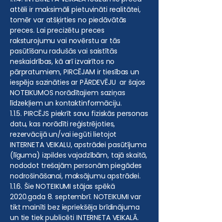
attēli ir maksimāli pietuvināti realitātei,
tomēr var atšķirties no piedāvātās
preces. Lai precizētu preces
raksturojumu vai novērstu ar tās
pasūtīšanu radušās vai saistītās
neskaidrības, kā arī izvairītos no
pārpratumiem, PIRCĒJAM ir tiesības un
iespēja sazināties ar PĀRDEVĒJU ar šajos
NOTEIKUMOS norādītajiem saziņas
līdzekļiem un kontaktinformāciju.
1.1.5. PIRCĒJS piekrīt savu fiziskās personas
datu, kas norādīti reģistrējoties,
rezervācijā un/vai iegūti lietojot
INTERNETA VEIKALU, apstrādei pasūtījuma
(līguma) izpildes vajadzībām, tajā skaitā,
nododot trešajām personām piegādes
nodrošināšanai, maksājumu apstrādei.
1.1.6. Šie NOTEIKUMI stājas spēkā
2020.gada 8. septembrī. NOTEIKUMI var
tikt mainīti bez iepriekšēja brīdinājuma
un tie tiek publicēti INTERNETA VEIKALĀ.