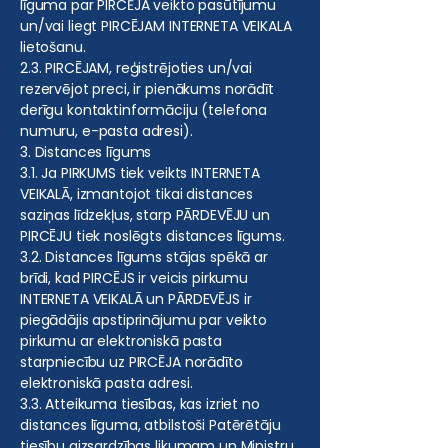
līguma par PIRCĒJA veikto pasūtījumu
un/vai liegt PIRCĒJAM INTERNETA VEIKALA
lietošanu.
2.3. PIRCĒJAM, reģistrējoties un/vai
rezervējot preci, ir pienākums norādīt
derīgu kontaktinformāciju (telefona
numuru, e-pasta adresi).
3. Distances līgums
3.1. Ja PIRKUMS tiek veikts INTERNETA
VEIKALĀ, izmantojot tikai distances
saziņas līdzekļus, starp PĀRDEVĒJU un
PIRCĒJU tiek noslēgts distances līgums.
3.2. Distances līgums stājas spēkā ar
brīdi, kad PIRCĒJS ir veicis pirkumu
INTERNETA VEIKALĀ un PĀRDEVĒJS ir
piegādājis apstiprinājumu par veikto
pirkumu ar elektroniskā pasta
starpniecību uz PIRCĒJA norādīto
elektroniskā pasta adresi.
3.3. Atteikuma tiesības, kas izriet no
distances līguma, atbilstoši Patērētāju
tiesību aizsardzības likumam un Ministru