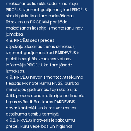
maksāšanas līdzekli, kādu izmantoja
PIRCĒJS, izņemot gadījumus, kad PIRCĒJS
skaidri piekritis citam maksāšanas
līdzeklim un PIRCĒJAM par šāda
maksāšanas līdzekļa izmantošanu nav
jāmaksā.
4.8. PIRCĒJS sedz preces
atpakaļatdošanas tiešās izmaksas,
izņemot gadījumus, kad PĀRDEVĒJS ir
piekritis segt šīs izmaksas vai nav
informējis PIRCĒJU, ka tam jāsedz
izmaksas.
4.9. PIRCĒJS nevar izmantot Atteikuma
tiesības MK noteikumu Nr. 22. punktā
minētajos gadījumos, tajā skaitā, ja:
4.9.1. preces cena ir atkarīga no finanšu
tirgus svārstībām, kuras PĀRDEVĒJS
nevar kontrolēt un kuras var rasties
atteikuma tiesību termiņā;
4.9.2. PIRCĒJS ir atvēris iepakojumu
precei, kuru veselības un higiēnas