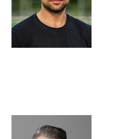
Kristaps Ķere
Objektu darbu vadītājs
kristaps.kere@intrex.lv