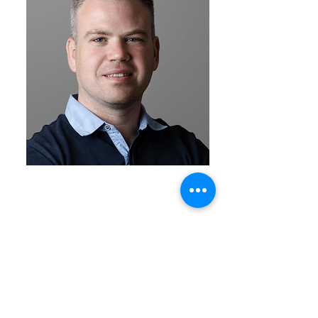
Boriss Beškins
Pārdošanas projektu vadītājs
boriss.beskins@intrex.lv