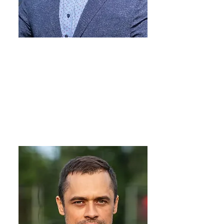
Oskars Pakalniņš
Valdes loceklis
oskars.pakalnins@intrex.lv