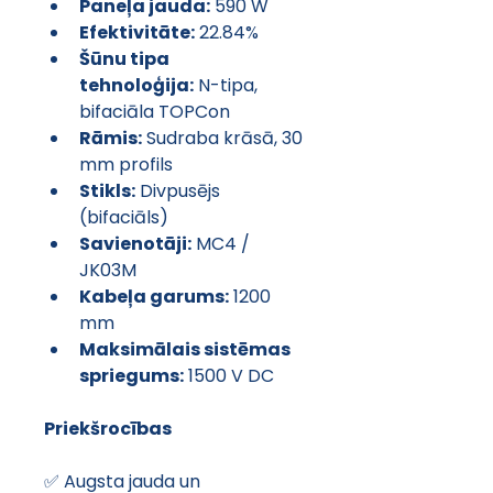
Paneļa jauda:
 590 W
Efektivitāte:
 22.84%
Šūnu tipa 
tehnoloģija:
 N-tipa, 
bifaciāla TOPCon
Rāmis:
 Sudraba krāsā, 30 
mm profils
Stikls:
 Divpusējs 
(bifaciāls)
Savienotāji:
 MC4 / 
JK03M
Kabeļa garums:
 1200 
mm
Maksimālais sistēmas 
spriegums:
 1500 V DC
Priekšrocības
✅ Augsta jauda un 