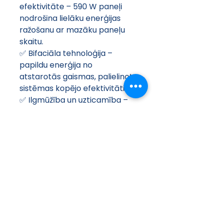
efektivitāte – 590 W paneļi 
nodrošina lielāku enerģijas 
ražošanu ar mazāku paneļu 
skaitu.
✅ Bifaciāla tehnoloģija – 
papildu enerģija no 
atstarotās gaismas, palielinot 
sistēmas kopējo efektivitāti.
✅ Ilgmūžība un uzticamība – 
N-tipa šūnas un divpusējs 
stikls nodrošina izturību pret 
laika apstākļiem.
✅ Elastīga montāža – 
komplektā iekļautā zemes 
montāžas sistēma ļauj 
uzstādīt paneļus dažādās 
konfigurācijās.
Pielietojums