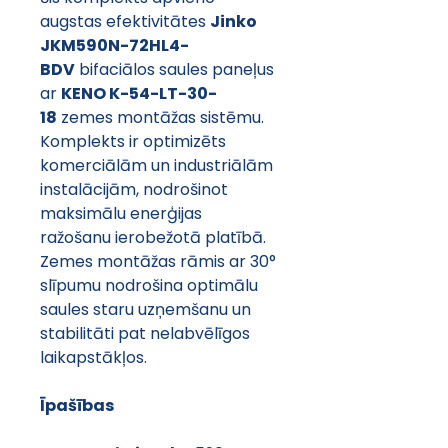
augstas efektivitātes 
Jinko 
JKM590N-72HL4-
BDV
 bifaciālos saules paneļus 
ar 
KENO K-54-LT-30-
18
 zemes montāžas sistēmu. 
Komplekts ir optimizēts 
komerciālām un industriālām 
instalācijām, nodrošinot 
maksimālu enerģijas 
ražošanu ierobežotā platībā. 
Zemes montāžas rāmis ar 30° 
slīpumu nodrošina optimālu 
saules staru uzņemšanu un 
stabilitāti pat nelabvēlīgos 
laikapstākļos.
Īpašības