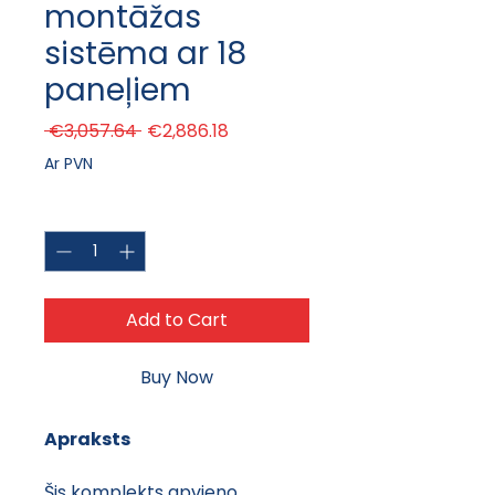
montāžas
sistēma ar 18
paneļiem
Regular Price
Sale Price
 €3,057.64 
€2,886.18
Ar PVN
Quantity
*
Add to Cart
Buy Now
Apraksts
Šis komplekts apvieno 