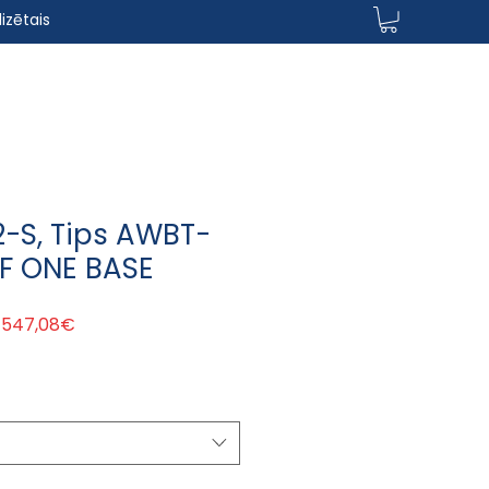
izētais
2-S, Tips AWBT-
F ONE BASE
egular Price
Sale Price
 547,08€