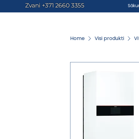
Zvani
+371 2660 3355
Sāk
Home
Visi produkti
V