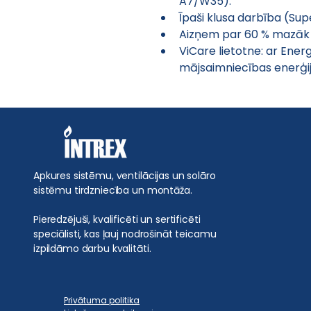
A7/W35).
Īpaši klusa darbība (Sup
Aizņem par 60 % mazāk 
ViCare lietotne: ar Energ
mājsaimniecības enerģi
Apkures sistēmu, ventilācijas un solāro
sistēmu tirdzniecība un montāža.
Pieredzējuši, kvalificēti un sertificēti
speciālisti, kas ļauj nodrošināt teicamu
izpildāmo darbu kvalitāti.
Privātuma politika