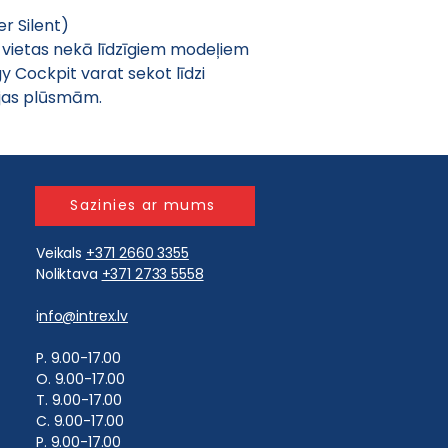
er Silent)
vietas nekā līdzīgiem modeļiem
y Cockpit varat sekot līdzi 
jas plūsmām.
Sazinies ar mums
Veikals
+371 2660 3355
Noliktava
+371 2733 5558
i
nfo@intrex.lv
​P. 9.00-17.00
O. 9.00-17.00
T. 9.00-17.00
C. 9.00-17.00
P. 9.00-17.00