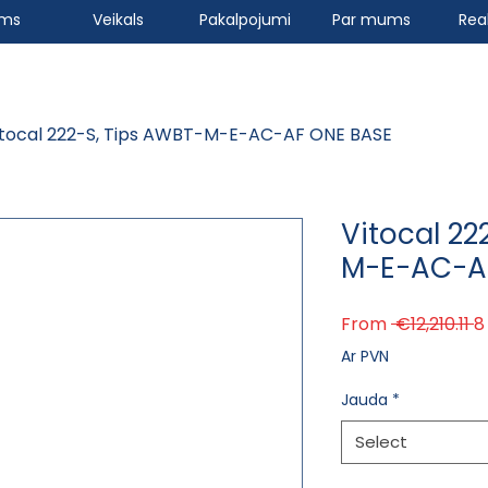
ums
Veikals
Pakalpojumi
Par mums
Real
itocal 222-S, Tips AWBT-M-E-AC-AF ONE BASE
Vitocal 22
M-E-AC-A
R
From
 €12,210.11 
8
Ar PVN
Jauda
*
Select