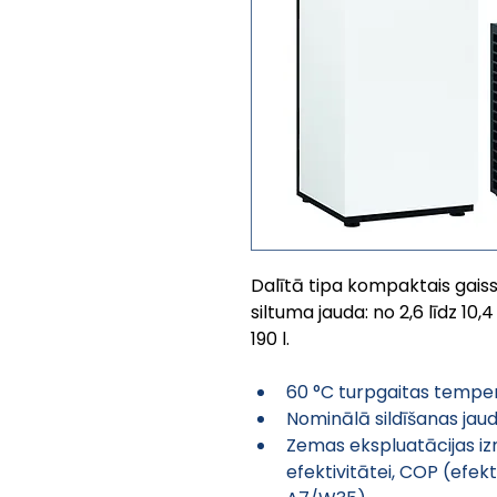
Dalītā tipa kompaktais gais
siltuma jauda: no 2,6 līdz 10
190 l.
60 °C turpgaitas tempe
Nominālā sildīšanas jauda
Zemas ekspluatācijas iz
efektivitātei, COP (efekti