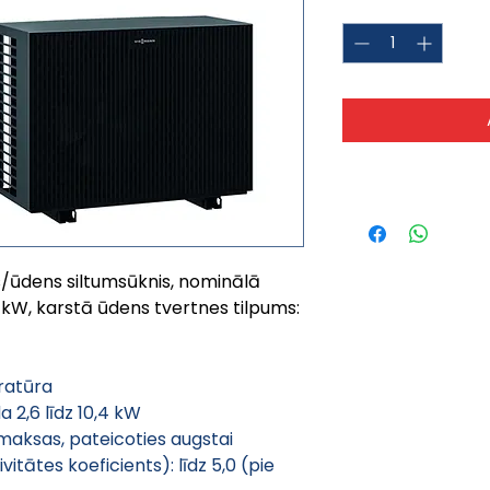
Quantity
*
s/ūdens siltumsūknis, nominālā 
,4 kW, karstā ūdens tvertnes tilpums: 
ratūra
 2,6 līdz 10,4 kW
maksas, pateicoties augstai 
vitātes koeficients): līdz 5,0 (pie 