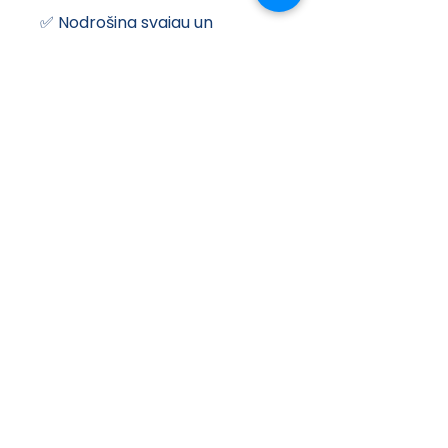
✅ Nodrošina svaigu un 
veselīgu gaisu telpās
✅ Augsta energoefektivitāte 
un zems elektroenerģijas 
patēriņš
✅ Ļoti klusa darbība, 
piemērota dzīvojamām 
zonām
✅ Kompakts dizains, ērti 
uzstādāms iekārtajos griestos
✅ Alerģijām draudzīgs 
risinājums
✅ Vienkārša apkope un 
diagnostika
Kopsavilkums
Viessmann Vitoair FS 300E MA 