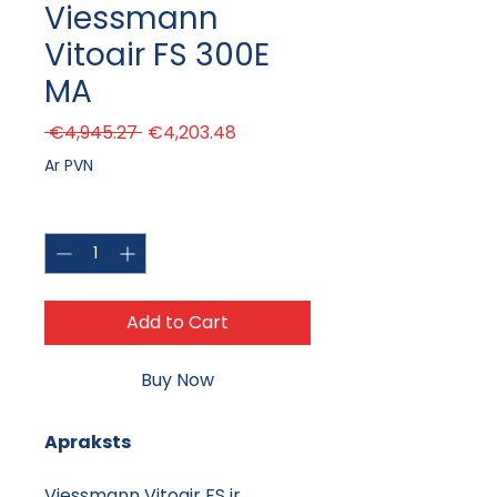
Viessmann
Vitoair FS 300E
MA
Regular Price
Sale Price
 €4,945.27 
€4,203.48
Ar PVN
Quantity
*
Add to Cart
Buy Now
Apraksts
Viessmann Vitoair FS ir 