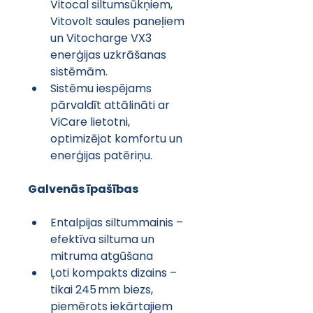
Vitocal siltumsūkņiem, 
Vitovolt saules paneļiem 
un Vitocharge VX3 
enerģijas uzkrāšanas 
sistēmām.
Sistēmu iespējams 
pārvaldīt attālināti ar 
ViCare lietotni, 
optimizējot komfortu un 
enerģijas patēriņu.
Galvenās īpašības
Entalpijas siltummainis – 
efektīva siltuma un 
mitruma atgūšana
Ļoti kompakts dizains – 
tikai 245 mm biezs, 
piemērots iekārtajiem 