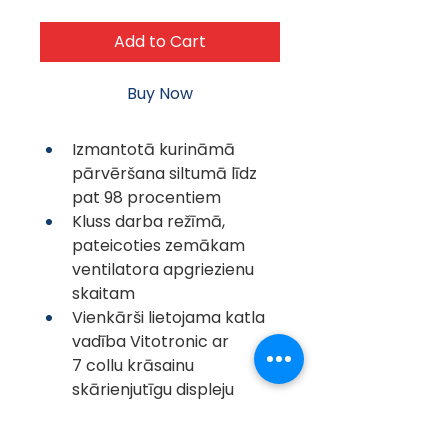
Add to Cart
Buy Now
Izmantotā kurināmā 
pārvēršana siltumā līdz 
pat 98 procentiem
Kluss darba režīmā, 
pateicoties zemākam 
ventilatora apgriezienu 
skaitam
Vienkārši lietojama katla 
vadība Vitotronic ar 
7 collu krāsainu 
skārienjutīgu displeju 
Vadība caur internetu ar 
aplikāciju Vitotrol 