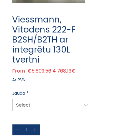
Viessmann,
Vitodens 222-F
B2SH/B2TH ar
integrētu 130L
tvertni
Regular Price
Sale Price
From
 €5,609.56 
4 768,13€
Ar PVN
Jauda
*
Quantity
*