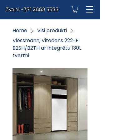
Zvani
+371 2660 3355
Home
Visi produkti
Viessmann, Vitodens 222-F
B2SH/B2TH ar integrētu 130L
tvertni