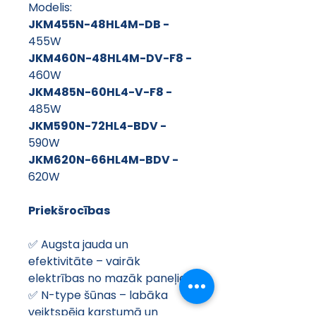
Modelis:
JKM455N-48HL4M-DB - 
455W
JKM460N-48HL4M-DV-F8 - 
460W
JKM485N-60HL4-V-F8 - 
485W
JKM590N-72HL4-BDV - 
590W
JKM620N-66HL4M-BDV - 
620W
Priekšrocības
✅ Augsta jauda un 
efektivitāte – vairāk 
elektrības no mazāk paneļiem
✅ N-type šūnas – labāka 
veiktspēja karstumā un 