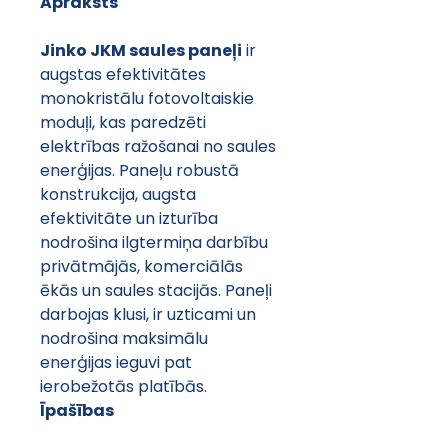
Apraksts
Jinko JKM saules paneļi
 ir 
augstas efektivitātes 
monokristālu fotovoltaiskie 
moduļi, kas paredzēti 
elektrības ražošanai no saules 
enerģijas. Paneļu robustā 
konstrukcija, augsta 
efektivitāte un izturība 
nodrošina ilgtermiņa darbību 
privātmājās, komerciālās 
ēkās un saules stacijās. Paneļi 
darbojas klusi, ir uzticami un 
nodrošina maksimālu 
enerģijas ieguvi pat 
ierobežotās platībās.
Īpašības