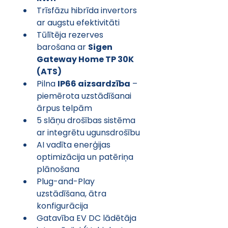
Trīsfāzu hibrīda invertors 
ar augstu efektivitāti
Tūlītēja rezerves 
barošana ar 
Sigen 
Gateway Home TP 30K 
(ATS)
Pilna 
IP66 aizsardzība
 – 
piemērota uzstādīšanai 
ārpus telpām
5 slāņu drošības sistēma 
ar integrētu ugunsdrošību
AI vadīta enerģijas 
optimizācija un patēriņa 
plānošana
Plug-and-Play 
uzstādīšana, ātra 
konfigurācija
Gatavība EV DC lādētāja 