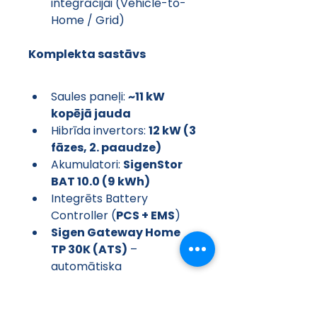
integrācijai (Vehicle-to-
Home / Grid)
Komplekta sastāvs
Saules paneļi: 
~11 kW 
kopējā jauda
Hibrīda invertors: 
12 kW (3 
fāzes, 2. paaudze)
Akumulatori: 
SigenStor 
BAT 10.0 (9 kWh)
Integrēts Battery 
Controller (
PCS + EMS
)
Sigen Gateway Home 
TP 30K (ATS)
 – 
automātiska 
pārslēgšanās uz rezerves 
režīmu