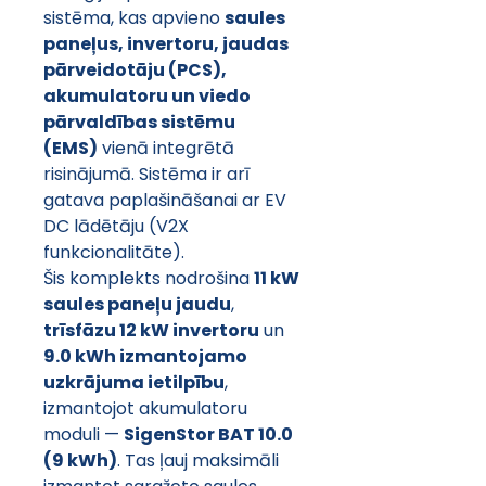
sistēma, kas apvieno 
saules 
paneļus, invertoru, jaudas 
pārveidotāju (PCS), 
akumulatoru un viedo 
pārvaldības sistēmu 
(EMS)
 vienā integrētā 
risinājumā. Sistēma ir arī 
gatava paplašināšanai ar EV 
DC lādētāju (V2X 
funkcionalitāte).
Šis komplekts nodrošina 
11 kW 
saules paneļu jaudu
, 
trīsfāzu 12 kW invertoru
 un 
9.0 kWh izmantojamo 
uzkrājuma ietilpību
, 
izmantojot akumulatoru 
moduli — 
SigenStor BAT 10.0 
(9 kWh)
. Tas ļauj maksimāli 