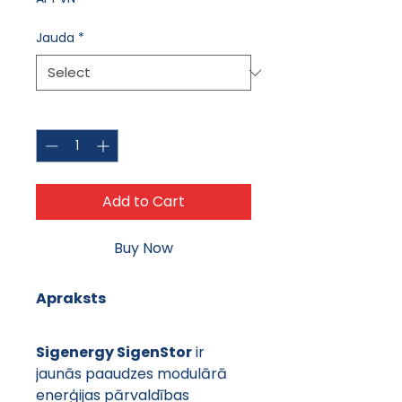
Jauda
*
Quantity
*
Add to Cart
Buy Now
Apraksts
Sigenergy SigenStor
 ir 
jaunās paaudzes modulārā 
enerģijas pārvaldības 