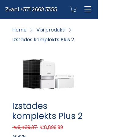
Zvani
+371 2660 3355
Home
Visi produkti
Izstādes komplekts Plus 2
Izstādes
komplekts Plus 2
Regular Price
Sale Price
 €9,439.37 
€8,899.99
Ar PVN