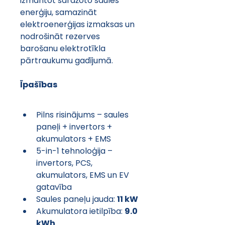
izmantot saražoto saules 
enerģiju, samazināt 
elektroenerģijas izmaksas un 
nodrošināt rezerves 
barošanu elektrotīkla 
pārtraukumu gadījumā.
Īpašības
Pilns risinājums – saules 
paneļi + invertors + 
akumulators + EMS
5-in-1 tehnoloģija – 
invertors, PCS, 
akumulators, EMS un EV 
gatavība
Saules paneļu jauda: 
11 kW
Akumulatora ietilpība: 
9.0 
kWh