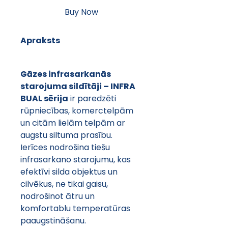
Buy Now
Apraksts
Gāzes infrasarkanās 
starojuma sildītāji – INFRA 
BUAL sērija
 ir paredzēti 
rūpniecības, komerctelpām 
un citām lielām telpām ar 
augstu siltuma prasību. 
Ierīces nodrošina tiešu 
infrasarkano starojumu, kas 
efektīvi silda objektus un 
cilvēkus, ne tikai gaisu, 
nodrošinot ātru un 
komfortablu temperatūras 
paaugstināšanu.