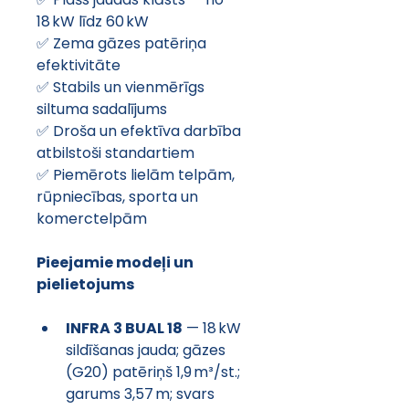
18 kW līdz 60 kW
✅ Zema gāzes patēriņa 
efektivitāte
✅ Stabils un vienmērīgs 
siltuma sadalījums
✅ Droša un efektīva darbība 
atbilstoši standartiem
✅ Piemērots lielām telpām, 
rūpniecības, sporta un 
komerctelpām
Pieejamie modeļi un 
pielietojums
INFRA 3 BUAL 18
 — 18 kW 
sildīšanas jauda; gāzes 
(G20) patēriņš 1,9 m³/st.; 
garums 3,57 m; svars 