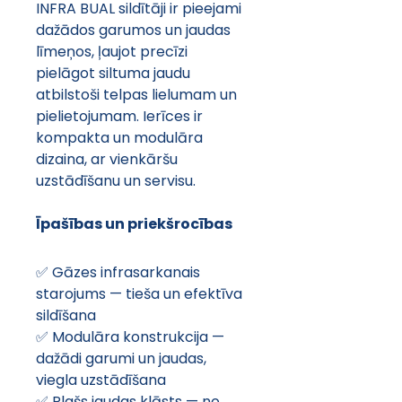
INFRA BUAL sildītāji ir pieejami 
dažādos garumos un jaudas 
līmeņos, ļaujot precīzi 
pielāgot siltuma jaudu 
atbilstoši telpas lielumam un 
pielietojumam. Ierīces ir 
kompakta un modulāra 
dizaina, ar vienkāršu 
uzstādīšanu un servisu.
Īpašības un priekšrocības
✅ Gāzes infrasarkanais 
starojums — tieša un efektīva 
sildīšana
✅ Modulāra konstrukcija — 
dažādi garumi un jaudas, 
viegla uzstādīšana
✅ Plašs jaudas klāsts — no 