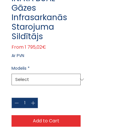
Gāzes
Infrasarkanās
Starojuma
Sildītājs
Sale Price
From
1 795,02€
Ar PVN
Modelis
*
Quantity
*
Add to Cart