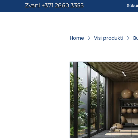
Zvani
+371 2660 3355
Sāk
Home
Visi produkti
B