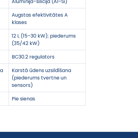
Alumīnija–silīcija (Al–Si)
Augstas efektivitātes A 
klases
12 L (15–30 kW); piederums 
(35/42 kW)
BC30.2 regulators
na
Karstā ūdens uzsildīšana 
(piederums tvertne un 
sensors)
Pie sienas