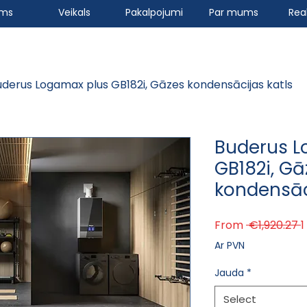
ums
Veikals
Pakalpojumi
Par mums
Real
uderus Logamax plus GB182i, Gāzes kondensācijas katls
Buderus L
GB182i, Gā
kondensāc
R
From
 €1,920.27 
1
Ar PVN
Jauda
*
Select