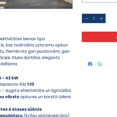
Quantity
*
ktivitātes sienas tipa 
ls, kas nodrošina uzticamu apkuri 
tu. Piemērots gan jaunbūvēm, gan 
ijai. Klusa darbība, elegants 
tādīšana.
5 - 42 kW
iapazons līdz 
1:10
s
 – augsta efektivitāte un ilgmūžība
nu vārsts
 apkures un karstā ūdens 
i
tes A klases sūknis
regulatoru
 (krāsu skārienekrāns)