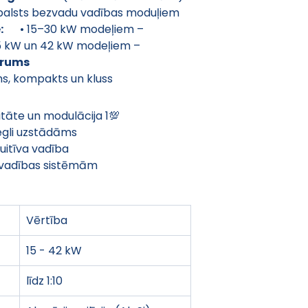
balsts bezvadu vadības moduļiem
:
  • 15–30 kW modeļiem – 
5 kW un 42 kW modeļiem – 
erums
s, kompakts un kluss
tāte un modulācija 1💯
egli uzstādāms
uitīva vadība
 vadības sistēmām
Vērtība
15 - 42 kW
līdz 1:10