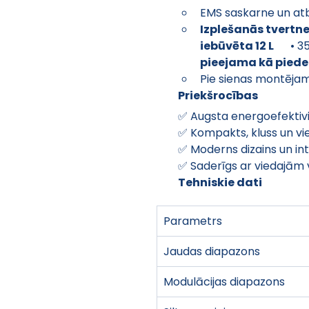
EMS saskarne un at
Izplešanās tvertne
iebūvēta 12 L
  • 3
pieejama kā pied
Pie sienas montējam
Priekšrocības
✅ Augsta energoefektivi
✅ Kompakts, kluss un vi
✅ Moderns dizains un int
✅ Saderīgs ar viedajām
Tehniskie dati
Parametrs
Jaudas diapazons
Modulācijas diapazons