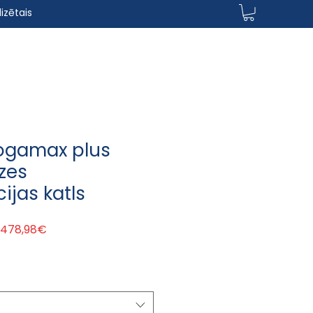
izētais
ogamax plus
zes
ijas katls
egular Price
Sale Price
 478,98€