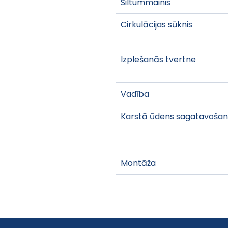
Siltummainis
Cirkulācijas sūknis
Izplešanās tvertne
Vadība
Karstā ūdens sagatavoša
Montāža