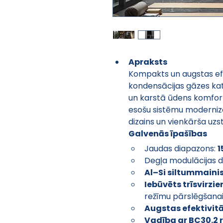
Apraksts
Kompakts un augstas efe
kondensācijas gāzes kat
un karstā ūdens komfor
esošu sistēmu modernizāc
dizains un vienkārša uzs
Galvenās īpašības
Jaudas diapazons: 
1
Degļa modulācijas d
Al–Si siltummaini
Iebūvēts trīsvirzie
režīmu pārslēgšana
Augstas efektivitā
Vadība ar BC30.2 