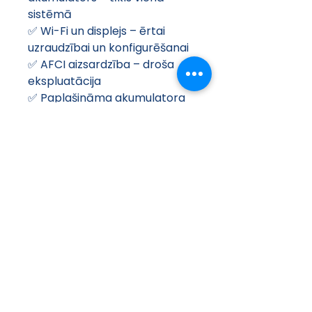
sistēmā
✅ Wi-Fi un displejs – ērtai 
uzraudzībai un konfigurēšanai
✅ AFCI aizsardzība – droša 
ekspluatācija
✅ Paplašināma akumulatora 
ietilpība – 11,52 kWh sākotnējā 
konfigurācija, iespēja 
pievienot papildu moduļus
✅ Ilgmūžīgs un uzticams
Pielietojums
Privātmājām ar augstu 
elektroenerģijas patēriņu
Sistēmām, kas apvieno 
saules paneļus ar 
uzkrāšanas moduļiem