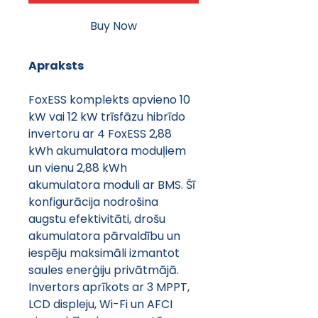
Buy Now
Apraksts
FoxESS komplekts apvieno 10 
kW vai 12 kW trīsfāzu hibrīdo 
invertoru ar 4 FoxESS 2,88 
kWh akumulatora moduļiem 
un vienu 2,88 kWh 
akumulatora moduli ar BMS. Šī 
konfigurācija nodrošina 
augstu efektivitāti, drošu 
akumulatora pārvaldību un 
iespēju maksimāli izmantot 
saules enerģiju privātmājā. 
Invertors aprīkots ar 3 MPPT, 
LCD displeju, Wi-Fi un AFCI 