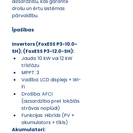
aizsardzību, kas garantē 
drošu un ērtu sistēmas 
pārvaldību.
Īpašības
Invertors (FoxESS P3-10.0-
SH); (FoxESS P3-12.0-SH):
Jauda: 10 kW vai 12 kW 
trīsfāzu
MPPT: 3
Vadība: LCD displejs + Wi-
Fi
Drošība: AFCI 
(aizsardzība pret lokālās 
strāvas noplūdi)
Funkcijas: Hibrīds (PV + 
akumulators + tīkls)
Akumulatori: