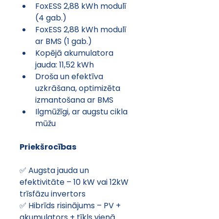
FoxESS 2,88 kWh modulī 
(4 gab.)
FoxESS 2,88 kWh modulī 
ar BMS (1 gab.)
Kopējā akumulatora 
jauda: 11,52 kWh
Droša un efektīva 
uzkrāšana, optimizēta 
izmantošana ar BMS
Ilgmūžīgi, ar augstu cikla 
mūžu
Priekšrocības
✅ Augsta jauda un 
efektivitāte – 10 kW vai 12kW 
trīsfāzu invertors
✅ Hibrīds risinājums – PV + 
akumulators + tīkls vienā 