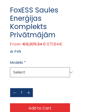
FoxESS Saules
Enerģijas
Komplekts
Privātmājām
Regular Price
Sale Price
From
 €8,305.34 
6 071,64€
Ar PVN
Modelis
*
Quantity
*
Add to Cart