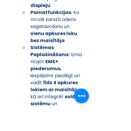
displeju
.
Pamatfunkcijas:
 Ko
ntrolē karstā ūdens 
sagatavošanu un 
vienu apkures loku 
bez maisītāja
.
Sistēmas 
Paplašināšana:
 Izma
ntojot 
EMS+ 
piederumus
, 
iespējams pieslēgt un 
vadīt 
līdz 4 apkures 
lokiem ar maisītāju
, 
kā arī integrēt 
solāro 
sistēmu
 un 
baseinu
 apkuri.
Attālināta 
Piekļuve:
 Attālinātai 