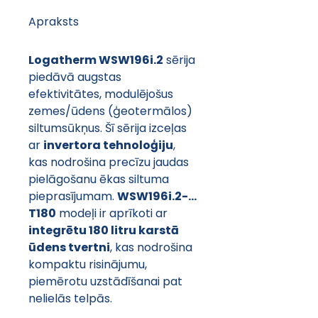
Apraksts
Logatherm WSW196i.2
 sērija 
piedāvā augstas 
efektivitātes, modulējošus 
zemes/ūdens (ģeotermālos) 
siltumsūkņus. Šī sērija izceļas 
ar 
invertora tehnoloģiju
, 
kas nodrošina precīzu jaudas 
pielāgošanu ēkas siltuma 
pieprasījumam. 
WSW196i.2-... 
T180
 modeļi ir aprīkoti ar 
integrētu 180 litru karstā 
ūdens tvertni
, kas nodrošina 
kompaktu risinājumu, 
piemērotu uzstādīšanai pat 
nelielās telpās.