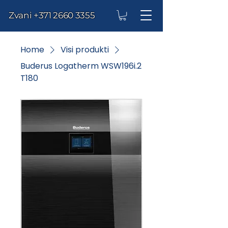
Zvani
+371 2660 3355
Home
Visi produkti
Buderus Logatherm WSW196i.2
T180