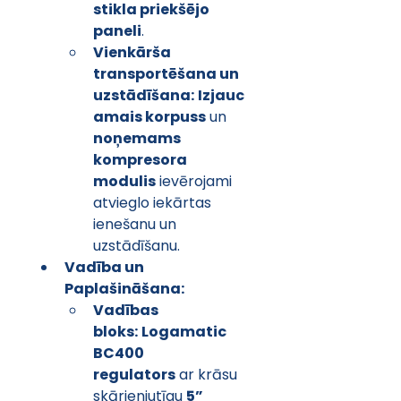
stikla priekšējo 
paneli
.
Vienkārša 
transportēšana un 
uzstādīšana:
Izjauc
amais korpuss
 un 
noņemams 
kompresora 
modulis
 ievērojami 
atvieglo iekārtas 
ienešanu un 
uzstādīšanu.
Vadība un 
Paplašināšana:
Vadības 
bloks:
Logamatic 
BC400 
regulators
 ar krāsu 
skārienjutīgu 
5” 