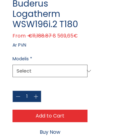
Buderus
Logatherm
WSW196i.2 T180
Regular Price
Sale Price
From
 €11,188.87 
8 569,65€
Ar PVN
Modelis
*
Quantity
*
Add to Cart
Buy Now