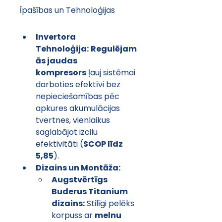
Īpašības un Tehnoloģijas
Invertora 
Tehnoloģija:
Regulējam
ās jaudas 
kompresors
 ļauj sistēmai 
darboties efektīvi bez 
nepieciešamības pēc 
apkures akumulācijas 
tvertnes, vienlaikus 
saglabājot izcilu 
efektivitāti (
SCOP līdz 
5,85
).
Dizains un Montāža:
Augstvērtīgs 
Buderus Titanium 
dizains:
 Stilīgi pelēks 
korpuss ar 
melnu 