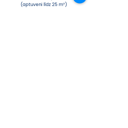
(aptuveni līdz 25 m²)
CL3000iU W 35 E
 – vidēja 
izmēra telpām (aptuveni 
līdz 35 m²)
CL3000iU W 53 E
 – 
lielākām telpām 
(aptuveni līdz 50 m²)
CL3000iU W 70 E
 – ļoti 
lielām telpām (aptuveni 
līdz 65–70 m²)
Kopsavilkums
Bosch Climate CL3000iU W 
sērija piedāvā uzticamus un 
energoefektīvus iekštelpu 
blokus dalīta tipa gaisa 
kondicionieriem, kas 