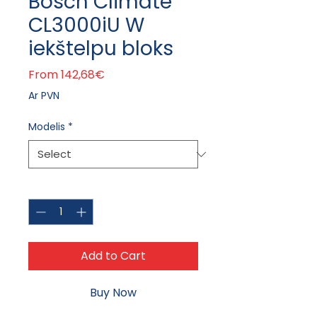
Bosch Climate
CL3000iU W
iekštelpu bloks
Sale Price
From
142,68€
Ar PVN
Modelis
*
Quantity
*
Add to Cart
Buy Now