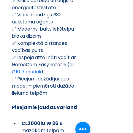
✅ Klusa darbība un augsta 
energoefektivitāte
✅ Videi draudzīgs R32 
aukstuma aģents
✅ Moderns, balts iekštelpu 
bloka dizains
✅ Komplektā distances 
vadības pults
✅ Iespēja attālināti vadīt ar 
HomeCom Easy lietotni (ar 
G10‑3 moduli
)
✅ Pieejami dažādi jaudas 
modeļi – piemēroti dažāda 
lieluma telpām
Pieejamie jaudas varianti
CL3000iU W 26 E
 – 
mazākām telpām 