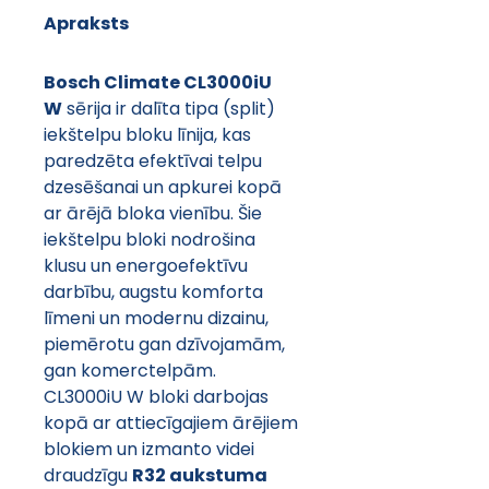
Apraksts
Bosch Climate CL3000iU 
W
 sērija ir dalīta tipa (split) 
iekštelpu bloku līnija, kas 
paredzēta efektīvai telpu 
dzesēšanai un apkurei kopā 
ar ārējā bloka vienību. Šie 
iekštelpu bloki nodrošina 
klusu un energoefektīvu 
darbību, augstu komforta 
līmeni un modernu dizainu, 
piemērotu gan dzīvojamām, 
gan komerctelpām.
CL3000iU W bloki darbojas 
kopā ar attiecīgajiem ārējiem 
blokiem un izmanto videi 
draudzīgu 
R32 aukstuma 