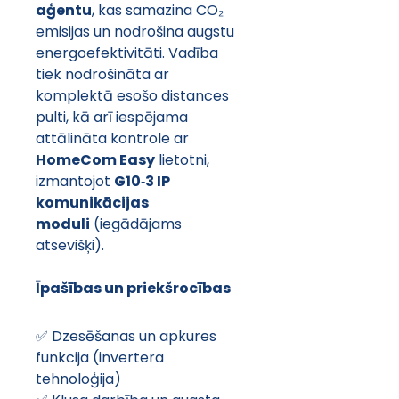
aģentu
, kas samazina CO₂ 
emisijas un nodrošina augstu 
energoefektivitāti. Vadība 
tiek nodrošināta ar 
komplektā esošo distances 
pulti, kā arī iespējama 
attālināta kontrole ar 
HomeCom Easy
 lietotni, 
izmantojot 
G10‑3 IP 
komunikācijas 
moduli
 (iegādājams 
atsevišķi).
Īpašības un priekšrocības
✅ Dzesēšanas un apkures 
funkcija (invertera 
tehnoloģija)