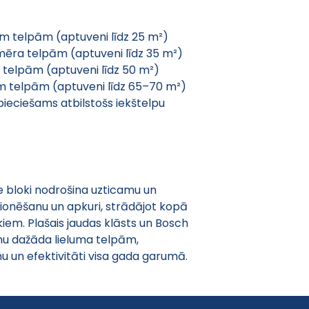
 telpām (aptuveni līdz 25 m²)
zmēra telpām (aptuveni līdz 35 m²)
m telpām (aptuveni līdz 50 m²)
lām telpām (aptuveni līdz 65–70 m²)
eciešams atbilstošs iekštelpu 
e bloki nodrošina uzticamu un 
ionēšanu un apkuri, strādājot kopā 
iem. Plašais jaudas klāsts un Bosch 
ēmu dažāda lieluma telpām, 
u un efektivitāti visa gada garumā.