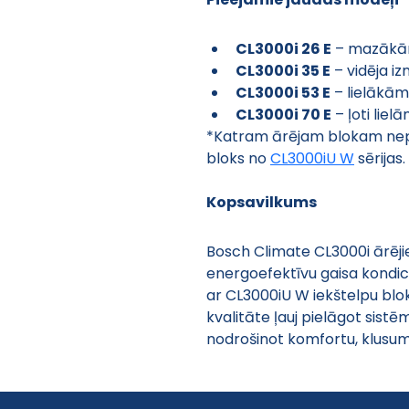
CL3000i 26 E
 – mazākām
CL3000i 35 E
 – vidēja i
CL3000i 53 E
 – lielākā
CL3000i 70 E
 – ļoti lie
*Katram ārējam blokam nepi
bloks no 
CL3000iU W
 sērijas.
Kopsavilkums
Bosch Climate CL3000i ārēji
energoefektīvu gaisa kondic
ar CL3000iU W iekštelpu blok
kvalitāte ļauj pielāgot sist
nodrošinot komfortu, klusum