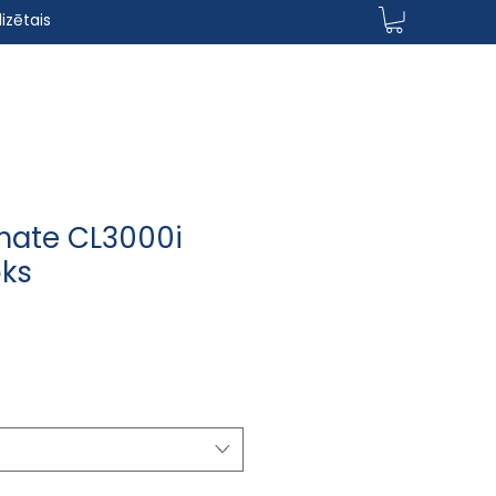
izētais
mate CL3000i
oks
 Price