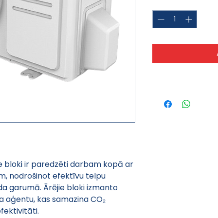
Quantity
*
e bloki ir paredzēti darbam kopā ar 
, nodrošinot efektīvu telpu 
da garumā. Ārējie bloki izmanto 
a aģentu, kas samazina CO₂ 
ektivitāti.