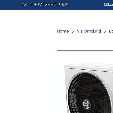
Zvani
+371 2660 3355
Sāk
Home
Visi produkti
B