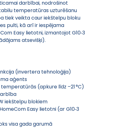
uzticamai darbībai, nodrošinot 
tabilu temperatūras uzturēšanu 
 tiek veikta caur iekštelpu bloku 
 pulti, kā arī ir iespējama 
Com Easy lietotni, izmantojot G10‑3 
ādājams atsevišķi).
kcija (invertera tehnoloģija)
tuma aģents
temperatūrās (apkure līdz –21 °C)
darbība
W iekštelpu blokiem
r HomeCom Easy lietotni (ar G10‑3 
loks visa gada garumā