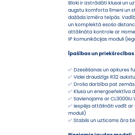
Bloki ir izstrādāti klusai un 
augstu komforta līmeni un s
dažāda izmēra telpās. Vadība
un komplektā esošo distances
attālināta kontrole ar Home
IP komunikācijas moduli (ieg
Īpašības un priekšrocības
✅ Dzesēšanas un apkures fun
✅ Videi draudzīgs R32 auks
✅ Droša darbība pat zemās 
✅ Klusa un energoefektīva 
✅ Savienojams ar CL3000iU 
✅ Iespēja attālināti vadīt a
moduli)
✅ Stabils un uzticams āra b
Pieejamie jaudas modeļi