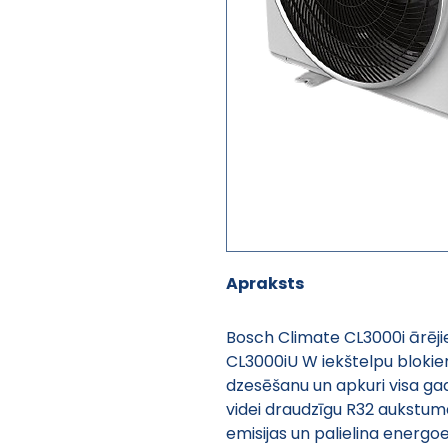
Apraksts
Bosch Climate CL3000i ārēji
CL3000iU W iekštelpu blokiem
dzesēšanu un apkuri visa ga
videi draudzīgu R32 aukstum
emisijas un palielina energoef