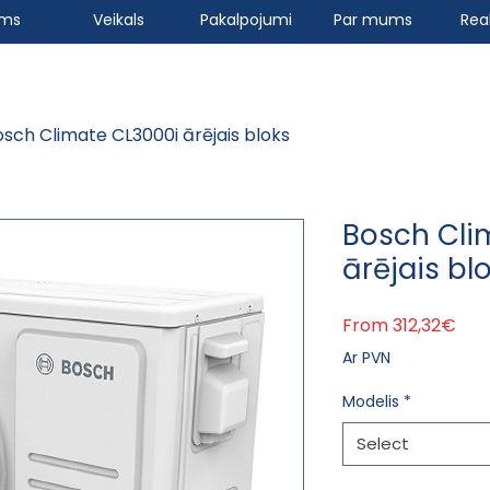
ums
Veikals
Pakalpojumi
Par mums
Real
osch Climate CL3000i ārējais bloks
Bosch Cli
ārējais bl
Sale
From
312,32€
Ar PVN
Modelis
*
Select