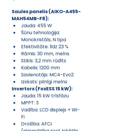
Saules panelis (AIKO-A455-
MAH54MB-F8):
Jauda: 455 W
Šūnu tehnoloģija: 
Monokristāls, N tipa
Efektivitāte: līdz 23 %
Rāmis: 30 mm, melns
Stikls: 3,2 mm rūdīts
Kabelis: 1200 mm
Savienotājs: MC4-Evo2
Izskats: pilnīgi melns
Invertors (FoxESS 15 kW):
Jauda: 15 kW trīsfāzu
MPPT: 3
Vadība: LCD displejs + Wi-
Fi
Drošība: AFCI 
(aizsardzība pret lokālās 