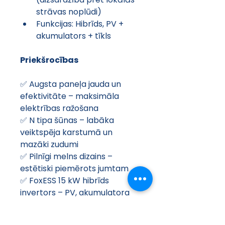
strāvas noplūdi)
Funkcijas: Hibrīds, PV + 
akumulators + tīkls
Priekšrocības
✅ Augsta paneļa jauda un 
efektivitāte – maksimāla 
elektrības ražošana
✅ N tipa šūnas – labāka 
veiktspēja karstumā un 
mazāki zudumi
✅ Pilnīgi melns dizains – 
estētiski piemērots jumtam
✅ FoxESS 15 kW hibrīds 
invertors – PV, akumulatora 
un tīkla vadība vienā
✅ Wi-Fi un displejs – ērtai 