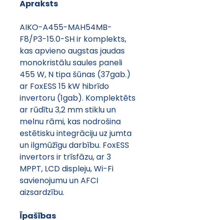
Apraksts
AIKO-A455-MAH54MB-
F8/P3-15.0-SH ir komplekts, 
kas apvieno augstas jaudas 
monokristālu saules paneli 
455 W, N tipa šūnas (37gab.) 
ar FoxESS 15 kW hibrīdo 
invertoru (1gab). Komplektēts 
ar rūdītu 3,2 mm stiklu un 
melnu rāmi, kas nodrošina 
estētisku integrāciju uz jumta 
un ilgmūžīgu darbību. FoxESS 
invertors ir trīsfāzu, ar 3 
MPPT, LCD displeju, Wi-Fi 
savienojumu un AFCI 
aizsardzību.
Īpašības