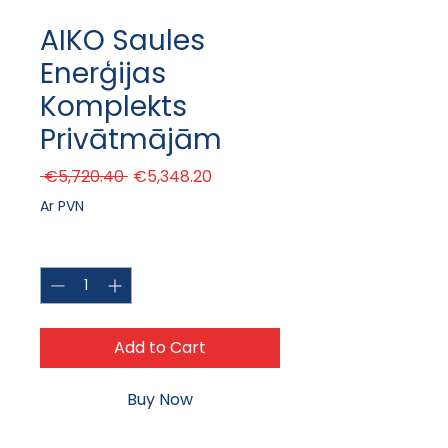
AIKO Saules
Enerģijas
Komplekts
Privātmājām
Regular Price
Sale Price
 €5,720.40 
€5,348.20
Ar PVN
Quantity
*
Add to Cart
Buy Now