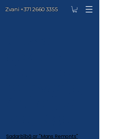
Zvani
+371 2660 3355
Gāzes
apkures
sistēmas
renovācija,
Artilērijas
iela, Rīga
Sadarbībā ar "Mans Remonts"