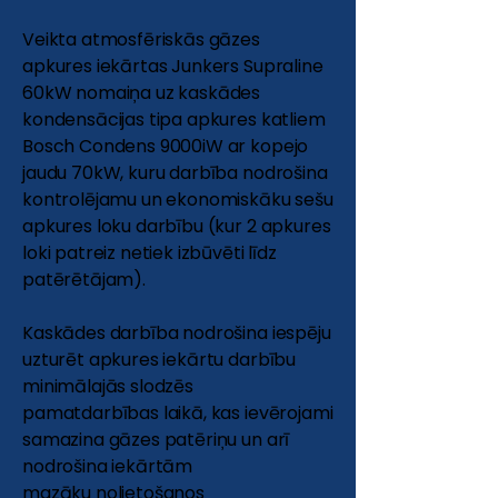
Veikta atmosfēriskās gāzes
apkures iekārtas Junkers Supraline
60kW nomaiņa uz kaskādes
kondensācijas tipa apkures katliem
Bosch Condens 9000iW ar kopejo
jaudu 70kW, kuru darbība nodrošina
kontrolējamu un ekonomiskāku sešu
apkures loku darbību (kur 2 apkures
loki patreiz netiek izbūvēti līdz
patērētājam).
Kaskādes darbība nodrošina iespēju
uzturēt apkures iekārtu darbību
minimālajās slodzēs
pamatdarbības laikā, kas ievērojami
samazina gāzes patēriņu un arī
nodrošina iekārtām
mazāku nolietošanos