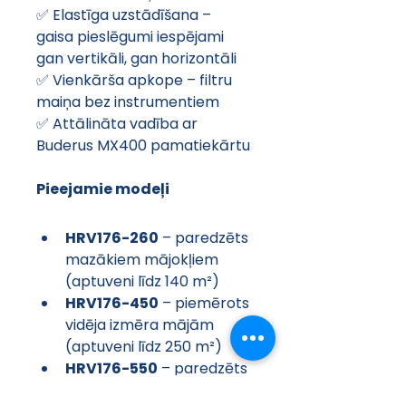
✅ Elastīga uzstādīšana – 
gaisa pieslēgumi iespējami 
gan vertikāli, gan horizontāli
✅ Vienkārša apkope – filtru 
maiņa bez instrumentiem
✅ Attālināta vadība ar 
Buderus MX400 pamatiekārtu
Pieejamie modeļi
HRV176-260
 – paredzēts 
mazākiem mājokļiem 
(aptuveni līdz 140 m²)
HRV176-450
 – piemērots 
vidēja izmēra mājām 
(aptuveni līdz 250 m²)
HRV176-550
 – paredzēts 
lielākām dzīvojamām 