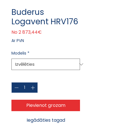
Buderus
Logavent HRV176
Izpārdošanas cena
No
2 873,44€
Ar PVN
Modelis
*
Daudzums
*
Pievienot grozam
Iegādāties tagad