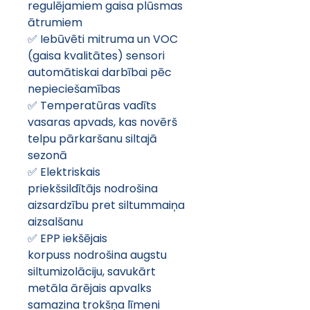
regulējamiem gaisa plūsmas 
ātrumiem
✅ Iebūvēti mitruma un VOC 
(gaisa kvalitātes) sensori 
automātiskai darbībai pēc 
nepieciešamības
✅ Temperatūras vadīts 
vasaras apvads, kas novērš 
telpu pārkaršanu siltajā 
sezonā
✅ Elektriskais 
priekšsildītājs nodrošina 
aizsardzību pret siltummaiņa 
aizsalšanu
✅ EPP iekšējais 
korpuss nodrošina augstu 
siltumizolāciju, savukārt 
metāla ārējais apvalks 
samazina trokšņa līmeni