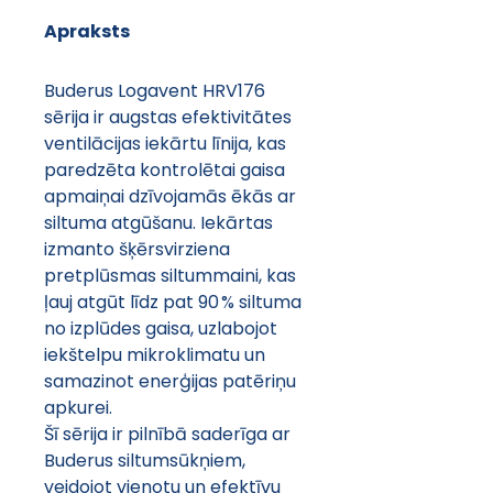
Apraksts
Buderus Logavent HRV176 
sērija ir augstas efektivitātes 
ventilācijas iekārtu līnija, kas 
paredzēta kontrolētai gaisa 
apmaiņai dzīvojamās ēkās ar 
siltuma atgūšanu. Iekārtas 
izmanto šķērsvirziena 
pretplūsmas siltummaini, kas 
ļauj atgūt līdz pat 90 % siltuma 
no izplūdes gaisa, uzlabojot 
iekštelpu mikroklimatu un 
samazinot enerģijas patēriņu 
apkurei.
Šī sērija ir pilnībā saderīga ar 
Buderus siltumsūkņiem, 
veidojot vienotu un efektīvu 