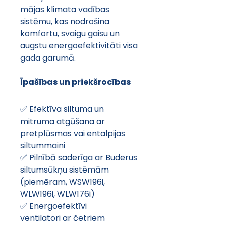
mājas klimata vadības 
sistēmu, kas nodrošina 
komfortu, svaigu gaisu un 
augstu energoefektivitāti visa 
gada garumā.
Īpašības un priekšrocības
✅ Efektīva siltuma un 
mitruma atgūšana ar 
pretplūsmas vai entalpijas 
siltummaini
✅ Pilnībā saderīga ar Buderus 
siltumsūkņu sistēmām 
(piemēram, WSW196i, 
WLW196i, WLW176i)
✅ Energoefektīvi 
ventilatori ar četriem 