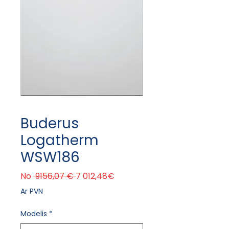
Buderus
Logatherm
WSW186
Parastā cena
Izpārdošanas cena
No
 9156,07 € 
7 012,48€
Ar PVN
Modelis
*