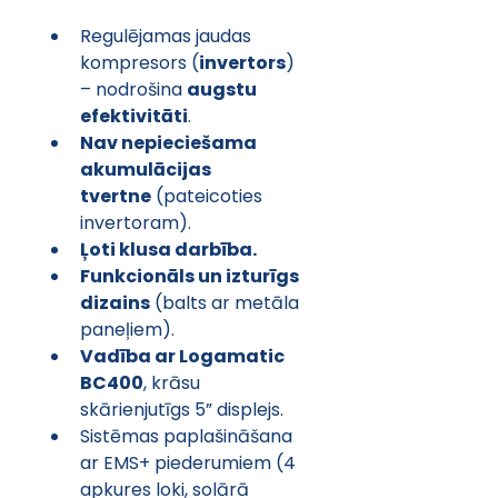
Regulējamas jaudas 
kompresors (
invertors
) 
– nodrošina 
augstu 
efektivitāti
.
Nav nepieciešama 
akumulācijas 
tvertne
 (pateicoties 
invertoram).
Ļoti klusa darbība.
Funkcionāls un izturīgs 
dizains
 (balts ar metāla 
paneļiem).
Vadība ar Logamatic 
BC400
, krāsu 
skārienjutīgs 5” displejs.
Sistēmas paplašināšana 
ar EMS+ piederumiem (4 
apkures loki, solārā 