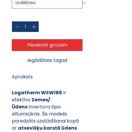
Daudzums
*
Pievienot grozam
Iegādāties tagad
Apraksts
Logatherm WSW186
 ir 
efektīvs 
Zemes/
Ūdens
 invertora tipa 
siltumsūknis. Šis modelis 
paredzēts uzstādīšanai kopā 
ar 
atsevišķu karstā ūdens 