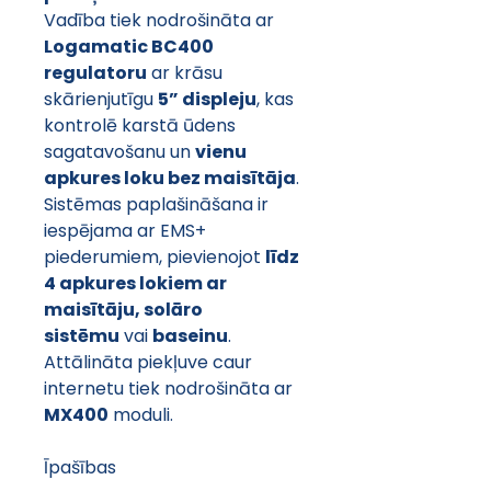
Vadība tiek nodrošināta ar 
Logamatic BC400 
regulatoru
 ar krāsu 
skārienjutīgu 
5” displeju
, kas 
kontrolē karstā ūdens 
sagatavošanu un 
vienu 
apkures loku bez maisītāja
. 
Sistēmas paplašināšana ir 
iespējama ar EMS+ 
piederumiem, pievienojot 
līdz 
4 apkures lokiem ar 
maisītāju, solāro 
sistēmu
 vai 
baseinu
. 
Attālināta piekļuve caur 
internetu tiek nodrošināta ar 
MX400
 moduli.
Īpašības