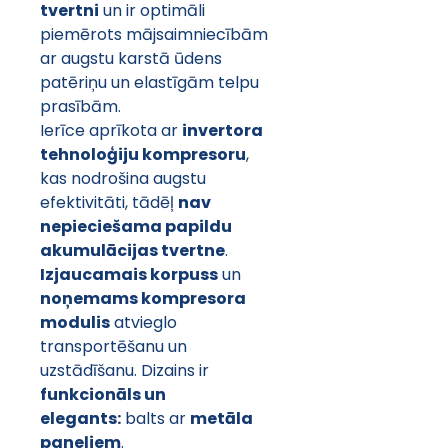
tvertni
 un ir optimāli 
piemērots mājsaimniecībām 
ar augstu karstā ūdens 
patēriņu un elastīgām telpu 
prasībām.
Ierīce aprīkota ar 
invertora 
tehnoloģiju kompresoru
, 
kas nodrošina augstu 
efektivitāti, tādēļ 
nav 
nepieciešama papildu 
akumulācijas tvertne
.
Izjaucamais korpuss
 un 
noņemams kompresora 
modulis
 atvieglo 
transportēšanu un 
uzstādīšanu. Dizains ir 
funkcionāls un 
elegants:
 balts ar 
metāla 
paneļiem
.