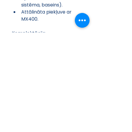
sistēma, baseins).
Attālināta piekļuve ar 
MX400.
Komplektācija
Apkures loka filtrs.
Āra un apkures 
turpgaitas temperatūras 
sensori.
Manometrs.
Drošības vārsts.
Izplešanās trauks.
Uzpildes krāns 
aukstumnesēja lokam.
Galvenās Priekšrocības