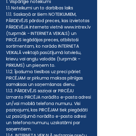
1. Vispārīgie noteikumi
1.1. Noteikumi un to darbības laiks
1.1.1. Saskaņā ar šiem NOTEIKUMIEM,
PĀRDEVĒJS pārdod preces, kas izvietotas
PĀRDEVĒJA interneta vietnē
www.intrex.lv
(turpmāk - INTERNETA VEIKALS) un
PIRCĒJS iegādājas preces, atbilstoši
sortimentam, ko norāda INTERNETA
VEIKALĀ veiktajā pasūtījumā latviešu,
krievu vai angļu valodās (turpmāk –
PIRKUMS) un pieņem to.
1.1.2. Īpašuma tiesības uz preci pāriet
PIRCĒJAM ar pirkuma maksas pilnīgas
samaksas un saņemšanas dienu.
1.1.3. PĀRDEVĒJS saziņai ar PIRCĒJU
izmanto PIRCĒJA norādīto e-pasta adresi
un/vai mobilā telefona numuru. Visi
paziņojumi, kas PIRCĒJAM tiek piegādāti
uz pasūtījumā norādīto e-pasta adresi
un telefona numuru, uzskatāmi par
saņemtiem.
1.1.4. INTERNETA VEIKALĀ redzamie preču