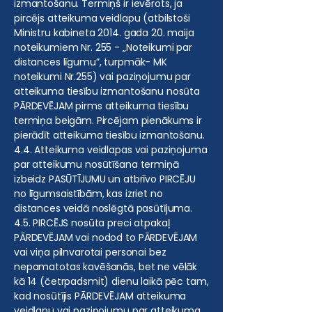
izmantošanu. Termiņš ir ievērots, ja
pircējs atteikuma veidlapu (atbilstoši
Ministru kabineta 2014. gada 20. maija
noteikumiem Nr. 255 - „Noteikumi par
distances līgumu”, turpmāk- MK
noteikumi Nr.255) vai paziņojumu par
atteikuma tiesību izmantošanu nosūta
PĀRDEVĒJAM pirms atteikuma tiesību
termiņa beigām. Pircējam pienākums ir
pierādīt atteikuma tiesību izmantošanu.
4.4. Atteikuma veidlapas vai paziņojuma
par atteikumu nosūtīšana termiņā
izbeidz PASŪTĪJUMU un atbrīvo PIRCĒJU
no līgumsaistībām, kas izriet no
distances veidā noslēgtā pasūtījuma.
4.5. PIRCĒJS nosūta preci atpakaļ
PĀRDEVĒJAM vai nodod to PĀRDEVĒJAM
vai viņa pilnvarotai personai bez
nepamatotas kavēšanās, bet ne vēlāk
kā 14 (četrpadsmit) dienu laikā pēc tam,
kad nosūtījis PĀRDEVĒJAM atteikuma
veidlapu vai paziņojumu par atteikuma