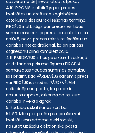
apsvērumu dēļ nevar atdot atpakaļ;
4.10. PIRCĒJS ir atbildīgs par preces
kvalitātes un drošuma saglabāšanu
atteikuma tiesību realizēšanas termiņā.
PIRCĒJS ir atbildīgs par preces vērtības
samazināšanos, ja prece izmantota citā
nolūkā, nevis preces rakstura, īpašību un
darbības noskaidrošanai, kā arī par tās
atgriešanu pilnā komplektācijā.
4.11. PĀRDEVĒJS ir tiesīgs aizturēt saskaņā
ar distances pirkuma līgumu PIRCĒJA
samaksātās naudas summas atmaksu
līdz brīdim, kad PĀRDEVĒJS saņēmis preci
vai PIRCĒJS iesniedzis PĀRDEVĒJAM
apliecinājumu par to, ka prece ir
nosūtīta atpakaļ, atkarībā no tā, kura
darbība ir veikta agrāk.
5. Sūdzību izskatīšanas kārtība
5.1. Sūdzību par preču pieejamību vai
kvalitāti iesniedzama elektroniski,
nosūtot uz šādu elektroniskā pasta
adresi
info.intrex@inbox.lv
vai rakstveidā,