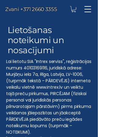
Zvani
+371 2660 3355
Lietošanas
noteikumi un
nosacījumi
Lai lietotu SIA "Intrex serviss", reģistrācijas
numurs
40103169116
, juridiskā adrese:
Murjāņu iela 7a, Rīga, Latvija, LV-1006,
(turpmāk tekstā – PĀRDEVĒJS) interneta
veikalu vietnē
www.intrex.lv
un veiktu
tajā preču pirkumus, PIRCĒJAM (fiziskai
personai vai juridiskās personas
pilnvarotajam pārstāvim) pirms pirkuma
veikšanas jāiepazīstas un jāakceptē
PĀRDEVĒJA piedāvāto preču iegādes
noteikumu kopums (turpmāk –
NOTEIKUMI).