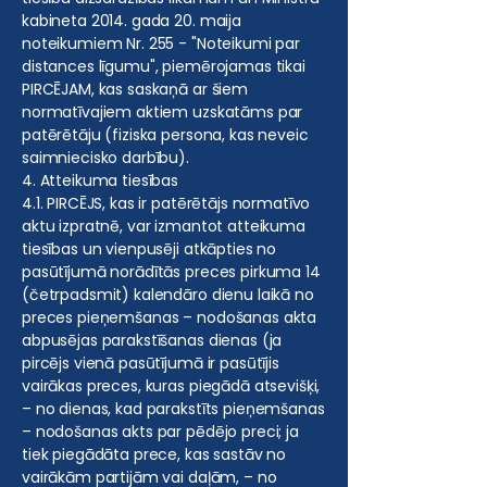
kabineta 2014. gada 20. maija
noteikumiem Nr. 255 - "Noteikumi par
distances līgumu", piemērojamas tikai
PIRCĒJAM, kas saskaņā ar šiem
normatīvajiem aktiem uzskatāms par
patērētāju (fiziska persona, kas neveic
saimniecisko darbību).
4. Atteikuma tiesības
4.1. PIRCĒJS, kas ir patērētājs normatīvo
aktu izpratnē, var izmantot atteikuma
tiesības un vienpusēji atkāpties no
pasūtījumā norādītās preces pirkuma 14
(četrpadsmit) kalendāro dienu laikā no
preces pieņemšanas – nodošanas akta
abpusējas parakstīšanas dienas (ja
pircējs vienā pasūtījumā ir pasūtījis
vairākas preces, kuras piegādā atsevišķi,
– no dienas, kad parakstīts pieņemšanas
– nodošanas akts par pēdējo preci; ja
tiek piegādāta prece, kas sastāv no
vairākām partijām vai daļām, – no