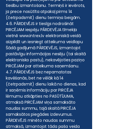
tiesību izmantošanu. Termiņš ir ievērots,
ja prece nosūtīta atpakaļ pirms 14
(četrpadsmit) dienu termiņa beigām.
4.6. PĀRDEVĒJS ir tiesīgs nodrošināt
PIRCĒJAM iespēju PĀRDEVĒJA tīmekļa
vietnē
www.intrex.lv
elektroniskā veidā
aizpildīt un iesniegt atteikuma veidlapu
Šādā gadījumā PĀRDEVĒJS, izmantojot
pastāvīgu informācijas nesēju (tai skaitā
elektronisko pastu), nekavējoties paziņo
PIRCĒJAM par atteikuma saņemšanu.
4.7. PĀRDEVĒJS bez nepamatotas
kavēšanās, bet ne vēlāk kā 14
(četrpadsmit) dienu laikā no dienas, kad
ir saņēmis informāciju par PIRCĒJA
lēmumu atkāpties no PASŪTĪJUMA,
atmaksā PIRCĒJAM viņa samaksāto
naudas summu, tajā skaitā PIRCĒJA
samaksātos piegādes izdevumus.
PĀRDEVĒJS minēto naudas summu
atmaksā, izmantojot tāda paša veida