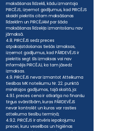
maksāšanas līdzekli, kādu izmantoja
PIRCĒJS, izņemot gadījumus, kad PIRCĒJS
skaidri piekritis citam maksāšanas
līdzeklim un PIRCĒJAM par šāda
maksāšanas līdzekļa izmantošanu nav
jāmaksā.
4.8. PIRCĒJS sedz preces
atpakaļatdošanas tiešās izmaksas,
izņemot gadījumus, kad PĀRDEVĒJS ir
piekritis segt šīs izmaksas vai nav
informējis PIRCĒJU, ka tam jāsedz
izmaksas.
4.9. PIRCĒJS nevar izmantot Atteikuma
tiesības MK noteikumu Nr. 22. punktā
minētajos gadījumos, tajā skaitā, ja:
4.9.1. preces cena ir atkarīga no finanšu
tirgus svārstībām, kuras PĀRDEVĒJS
nevar kontrolēt un kuras var rasties
atteikuma tiesību termiņā;
4.9.2. PIRCĒJS ir atvēris iepakojumu
precei, kuru veselības un higiēnas