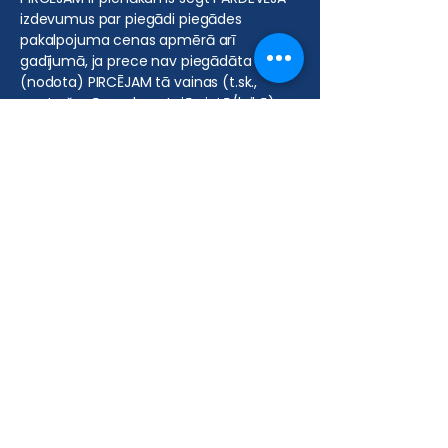
izdevumus par piegādi piegādes
pakalpojuma cenas apmērā arī
gadījumā, ja prece nav piegādāta
(nodota) PIRCĒJAM tā vainas (t.sk.,
neatrašanās saskaņotajā vietā/laikā)
dēļ, kā arī atkārtotas piegādes
izdevumus, ja par tādu puses ir
vienojušās.
6.2. Valodas
6.2.1. Pasūtījuma veidlapa INTERNETA
VEIKALĀ ir pieejama latviešu, krievu un
angļu valodās un PIRCĒJAM ir iespēja
veikt pasūtījumu jebkurā no šīm
valodām.
7. Preču apmaksa un piegāde
7.1. Preču apmaksa
7.1.1. Samaksas par preci un/vai
pakalpojumu summa un citi nosacījumi
var būt atkarīgi no PIRCĒJA izvēlētās
preces un piegādes veida.
7.1.2. Pirkuma apmaksu apliecina