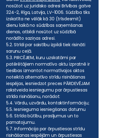
nosūtot uz juridisko adresi Brīvības gatve
324-2, Rīga, Latvija, LV-1006. Sūdzība tiks
izskatīta ne vēlāk kā 30 (trīsdesmit)
dienu laikā no sūdzības saņemšanas
dienas, atbildi nosūtot uz sūdzībā
norādīto saziņas adresi.
5.2. Strīdi par saistību izpildi tiek risināti
sarunu ceļā.
5.3. PIRCĒJIEM, kuru uzskatāmi par
patērētājiem normatīvo aktu izpratnē ir
tiesības izmantot normatīvajos aktos
noteiktā alternatīvo strīdu risināšanas
iespējas, iesniedzot preces PĀRDEVĒJAM
rakstveida iesniegumu par ārpustiesas
strīda risināšanu, norādot:
5.4. Vārdu, uzvārdu, kontaktinformāciju;
5.5. Iesnieguma iesniegšanas datumu
5.6. Strīda būtību, prasījumus un to
pamatojumu.
5.7. Informācija par ārpustiesas strīdu
risināšanas iespējām un ārpustiesas