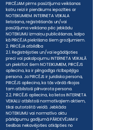
PIRCĒJAM pirms pasūtījuma veikšanas
katru reizi ir pienākums iepazīties ar
NOTEIKUMIEM. INTERNETA VEIKALA
lietošana, reģistrēšanās un/vai
pasūtījuma veikšana pēc jebkādu
NOTEIKUMU izmaiņu publicēšanas, kalpo
kā PIRCĒJA piekrišana šiem grozījumiem.
2. PIRCĒJA atbildība
2.1. Reģistrējoties un/vai iegādājoties
preci vai pakalpojumu INTERNETA VEIKALĀ
un piekrītot šiem NOTEIKUMIEM, PIRCĒJS
apliecina, ka ir pilngadīga rīcībspējīga
persona. Ja PIRCĒJS ir juridiska persona,
PIRCĒJS apliecina, ka tās vārdā rīkojas
tam atbilstoši pilnvarota persona.
2.2. PIRCĒJS apliecina, ka lietos INTERNETA
VEIKALU atbilstoši normatīvajiem aktiem,
tikai autorizētā veidā. Jebkāda
NOTEIKUMU vai normatīvo aktu
pārkāpumu gadījumā PĀRDEVĒJAM ir
tiesības nekavējoties atkāpties no