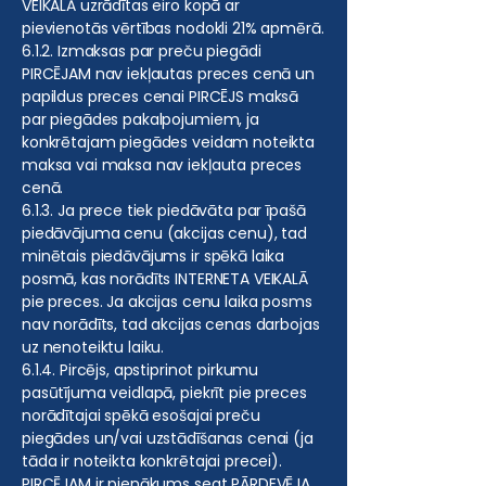
VEIKALĀ uzrādītas eiro kopā ar
pievienotās vērtības nodokli 21% apmērā.
6.1.2. Izmaksas par preču piegādi
PIRCĒJAM nav iekļautas preces cenā un
papildus preces cenai PIRCĒJS maksā
par piegādes pakalpojumiem, ja
konkrētajam piegādes veidam noteikta
maksa vai maksa nav iekļauta preces
cenā.
6.1.3. Ja prece tiek piedāvāta par īpašā
piedāvājuma cenu (akcijas cenu), tad
minētais piedāvājums ir spēkā laika
posmā, kas norādīts INTERNETA VEIKALĀ
pie preces. Ja akcijas cenu laika posms
nav norādīts, tad akcijas cenas darbojas
uz nenoteiktu laiku.
6.1.4. Pircējs, apstiprinot pirkumu
pasūtījuma veidlapā, piekrīt pie preces
norādītajai spēkā esošajai preču
piegādes un/vai uzstādīšanas cenai (ja
tāda ir noteikta konkrētajai precei).
PIRCĒJAM ir pienākums segt PĀRDEVĒJA