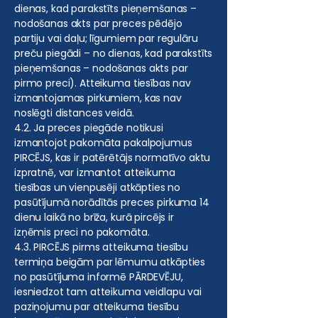
dienas, kad parakstīts pieņemšanas –
nodošanas akts par preces pēdējo
partiju vai daļu; līgumiem par regulāru
preču piegādi – no dienas, kad parakstīts
pieņemšanas – nodošanas akts par
pirmo preci). Atteikuma tiesības nav
izmantojamas pirkumiem, kas nav
noslēgti distances veidā.
4.2. Ja preces piegāde notikusi
izmantojot pakomāta pakalpojumus
PIRCĒJS, kas ir patērētājs normatīvo aktu
izpratnē, var izmantot atteikuma
tiesības un vienpusēji atkāpties no
pasūtījumā norādītās preces pirkuma 14
dienu laikā no brīža, kurā pircējs ir
izņēmis preci no pakomāta.
4.3. PIRCĒJS pirms atteikuma tiesību
termiņa beigām par lēmumu atkāpties
no pasūtījuma informē PĀRDEVĒJU,
iesniedzot tam atteikuma veidlapu vai
paziņojumu par atteikuma tiesību