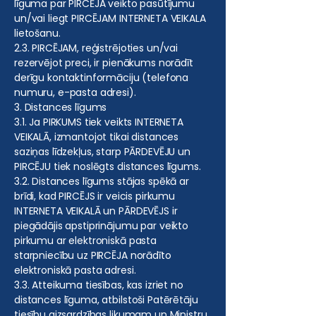
līguma par PIRCĒJA veikto pasūtījumu
un/vai liegt PIRCĒJAM INTERNETA VEIKALA
lietošanu.
2.3. PIRCĒJAM, reģistrējoties un/vai
rezervējot preci, ir pienākums norādīt
derīgu kontaktinformāciju (telefona
numuru, e-pasta adresi).
3. Distances līgums
3.1. Ja PIRKUMS tiek veikts INTERNETA
VEIKALĀ, izmantojot tikai distances
saziņas līdzekļus, starp PĀRDEVĒJU un
PIRCĒJU tiek noslēgts distances līgums.
3.2. Distances līgums stājas spēkā ar
brīdi, kad PIRCĒJS ir veicis pirkumu
INTERNETA VEIKALĀ un PĀRDEVĒJS ir
piegādājis apstiprinājumu par veikto
pirkumu ar elektroniskā pasta
starpniecību uz PIRCĒJA norādīto
elektroniskā pasta adresi.
3.3. Atteikuma tiesības, kas izriet no
distances līguma, atbilstoši Patērētāju
tiesību aizsardzības likumam un Ministru