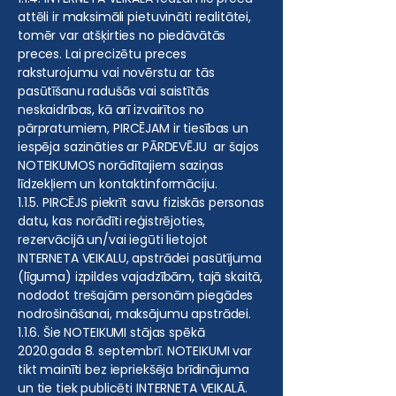
attēli ir maksimāli pietuvināti realitātei,
tomēr var atšķirties no piedāvātās
preces. Lai precizētu preces
raksturojumu vai novērstu ar tās
pasūtīšanu radušās vai saistītās
neskaidrības, kā arī izvairītos no
pārpratumiem, PIRCĒJAM ir tiesības un
iespēja sazināties ar PĀRDEVĒJU ar šajos
NOTEIKUMOS norādītajiem saziņas
līdzekļiem un kontaktinformāciju.
1.1.5. PIRCĒJS piekrīt savu fiziskās personas
datu, kas norādīti reģistrējoties,
rezervācijā un/vai iegūti lietojot
INTERNETA VEIKALU, apstrādei pasūtījuma
(līguma) izpildes vajadzībām, tajā skaitā,
nododot trešajām personām piegādes
nodrošināšanai, maksājumu apstrādei.
1.1.6. Šie NOTEIKUMI stājas spēkā
2020.gada 8. septembrī. NOTEIKUMI var
tikt mainīti bez iepriekšēja brīdinājuma
un tie tiek publicēti INTERNETA VEIKALĀ.