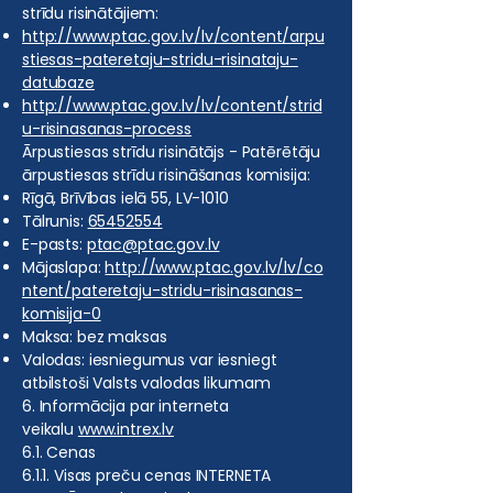
strīdu risinātājiem:
http://www.ptac.gov.lv/lv/content/arpu
stiesas-pateretaju-stridu-risinataju-
datubaze
http://www.ptac.gov.lv/lv/content/strid
u-risinasanas-process
Ārpustiesas strīdu risinātājs - Patērētāju
ārpustiesas strīdu risināšanas komisija:
Rīgā, Brīvības ielā 55, LV-1010
Tālrunis:
65452554
E-pasts:
ptac@ptac.gov.lv
Mājaslapa:
http://www.ptac.gov.lv/lv/co
ntent/pateretaju-stridu-risinasanas-
komisija-0
Maksa: bez maksas
Valodas: iesniegumus var iesniegt
atbilstoši Valsts valodas likumam
6. Informācija par interneta
veikalu
www.intrex.lv
6.1. Cenas
6.1.1. Visas preču cenas INTERNETA