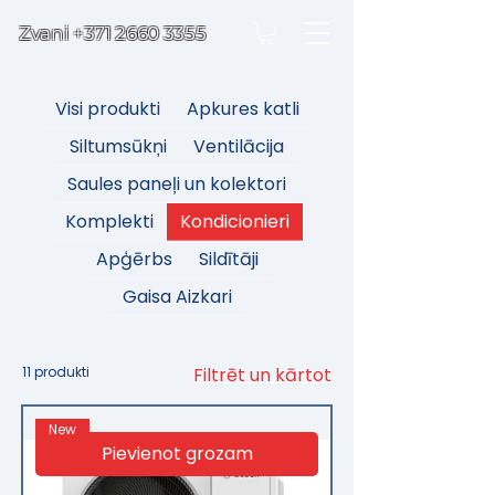
Zvani
+371 2660 3355
Visi produkti
Apkures katli
Siltumsūkņi
Ventilācija
Saules paneļi un kolektori
Komplekti
Kondicionieri
Apģērbs
Sildītāji
Gaisa Aizkari
11 produkti
Filtrēt un kārtot
New
Pievienot grozam