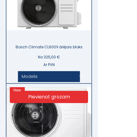
Bosch Climate CL6001i ārējais bloks
Izpārdošanas cena
No
325,00 €
Ar PVN
New
Pievienot grozam