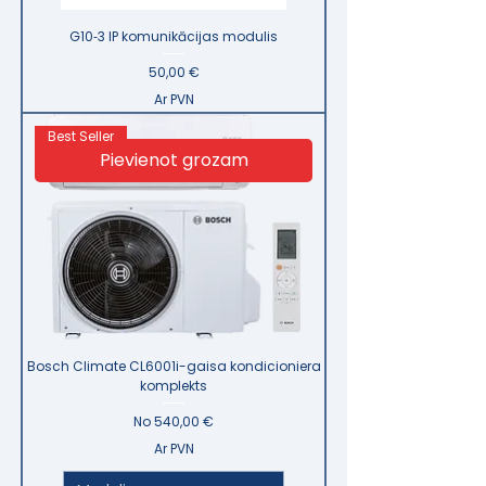
G10‑3 IP komunikācijas modulis
Cena
50,00 €
Ar PVN
Best Seller
Pievienot grozam
Bosch Climate CL6001i-gaisa kondicioniera
komplekts
Izpārdošanas cena
No
540,00 €
Ar PVN