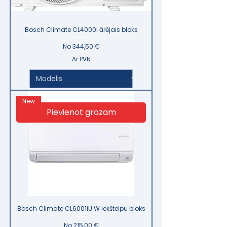
Bosch Climate CL4000i ārējais bloks
Izpārdošanas cena
No
344,50 €
Ar PVN
New
Pievienot grozam
Bosch Climate CL6001iU W iekštelpu bloks
Izpārdošanas cena
No
215,00 €