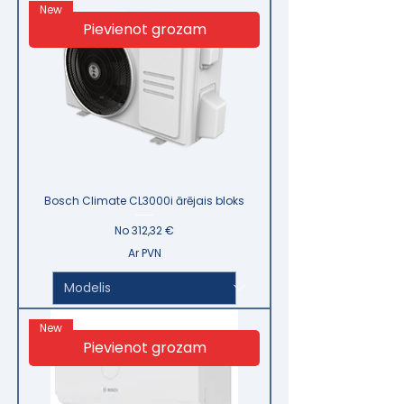
New
Pievienot grozam
Bosch Climate CL3000i ārējais bloks
Izpārdošanas cena
No
312,32 €
Ar PVN
New
Pievienot grozam