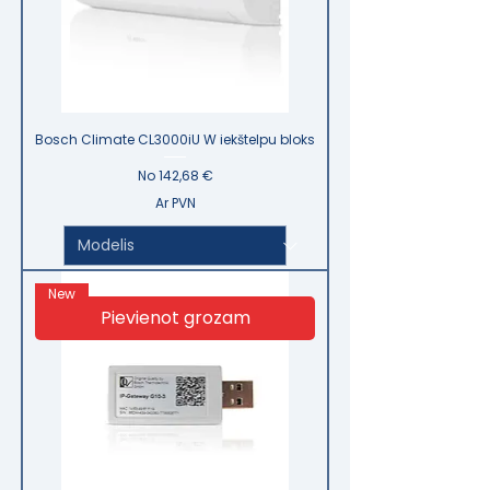
Bosch Climate CL3000iU W iekštelpu bloks
Izpārdošanas cena
No
142,68 €
Ar PVN
New
Pievienot grozam