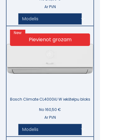
Ar PVN
New
Pievienot grozam
Bosch Climate CL4000iU W iekštelpu bloks
Izpārdošanas cena
No
160,50 €
Ar PVN