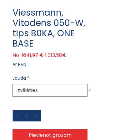
Viessmann,
Vitodens 050-W,
tips B0KA, ONE
BASE
Parastā cena
Izpārdošanas cena
No
 1641,97 € 
1 313,58€
Ar PVN
Jauda
*
Daudzums
*
Pievienot grozam