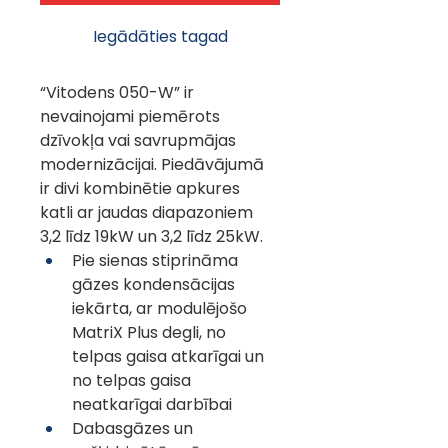
Iegādāties tagad
“Vitodens 050-W” ir 
nevainojami piemērots 
dzīvokļa vai savrupmājas 
modernizācijai. Piedāvājumā 
ir divi kombinētie apkures 
katli ar jaudas diapazoniem 
3,2 līdz 19kW un 3,2 līdz 25kW.
Pie sienas stiprināma 
gāzes kondensācijas 
iekārta, ar modulējošo 
MatriX Plus degli, no 
telpas gaisa atkarīgai un 
no telpas gaisa 
neatkarīgai darbībai
Dabasgāzes un 