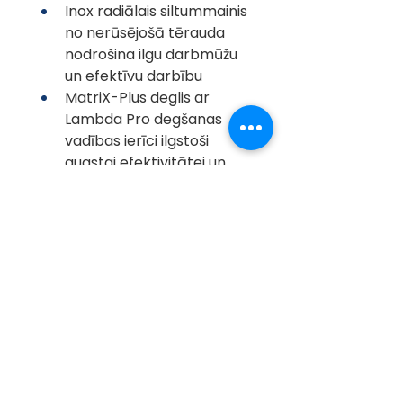
Inox radiālais siltummainis 
no nerūsējošā tērauda 
nodrošina ilgu darbmūžu 
un efektīvu darbību
MatriX-Plus deglis ar 
Lambda Pro degšanas 
vadības ierīci ilgstoši 
augstai efektivitātei un 
zemām emisijas vērtībām.
Elektroenerģiju taupošs 
augstas efektivitātes 
cirkulācijas sūknis
Vienkārša vadība, 
izmantojot vadības ierīci, 
kura aprīkota ar LED 
displeju un 
skārienjutīgiem taustiņiem
Iespēja savienoties ar 
internetu, izmantojot 