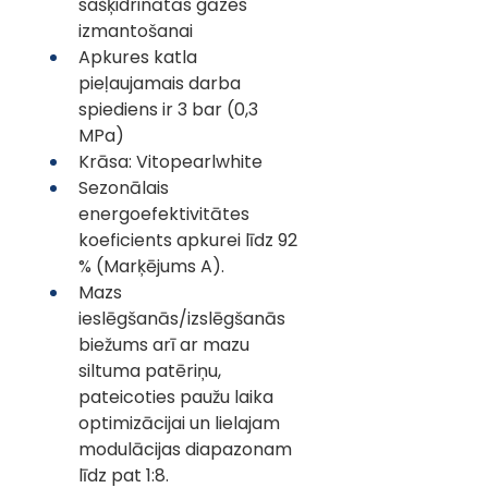
sašķidrinātās gāzes 
izmantošanai
Apkures katla 
pieļaujamais darba 
spiediens ir 3 bar (0,3 
MPa)
Krāsa: Vitopearlwhite
Sezonālais 
energoefektivitātes 
koeficients apkurei līdz 92 
% (Marķējums A).
Mazs 
ieslēgšanās/izslēgšanās 
biežums arī ar mazu 
siltuma patēriņu, 
pateicoties paužu laika 
optimizācijai un lielajam 
modulācijas diapazonam 
līdz pat 1:8.