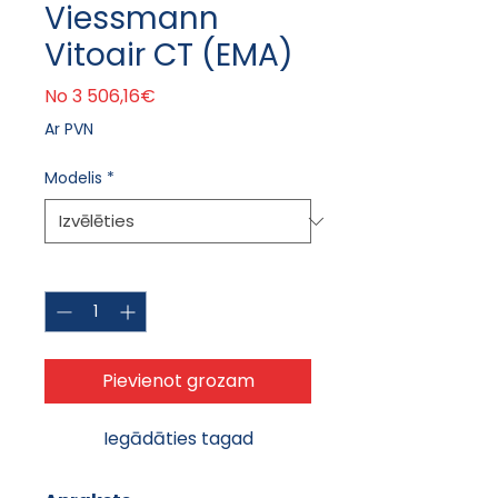
Viessmann
Vitoair CT (EMA)
Izpārdošanas cena
No
3 506,16€
Ar PVN
Modelis
*
Daudzums
*
Pievienot grozam
Iegādāties tagad