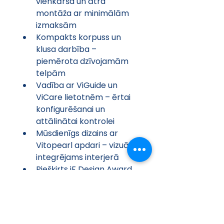
vienkārša un ātra 
montāža ar minimālām 
izmaksām
Kompakts korpuss un 
klusa darbība – 
piemērota dzīvojamām 
telpām
Vadība ar ViGuide un 
ViCare lietotnēm – ērtai 
konfigurēšanai un 
attālinātai kontrolei
Mūsdienīgs dizains ar 
Vitopearl apdari – vizuāli 
integrējams interjerā
Piešķirts iF Design Award 
2025 – atzinība par 
inovāciju un dizainu
Priekšrocības