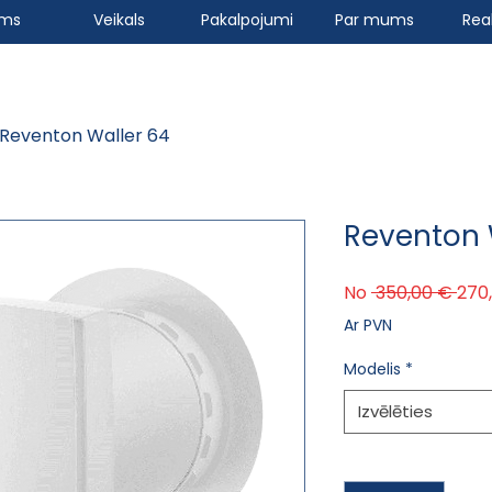
ums
Veikals
Pakalpojumi
Par mums
Real
Reventon Waller 64
Reventon 
Par
No
 350,00 € 
270
Ar PVN
Modelis
*
Izvēlēties
Daudzums
*