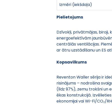
Izmēri (iekšdaļa)
Pielietojums
Dzīvokļi, privātmājas, biroji,
energoefektīvām jaunbūvēm 
centrālās ventilācijas. Piem
ar ātru uzstādīšanu un ES at
Kopsavilkums
Reventon Waller sērija ir ide
risinājums – nodrošina svaig
(līdz 97%), zemu trokšni un e
ēkas konstrukcijā. Izvēlieti
ekonomijai vai Wi-Fi/CO₂/RH 