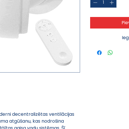
Pie
Ie
derni decentralizētas ventilācijas 
ruma atgūšanu, kas nodrošina 
žģītas gaisa vadu sistēmas. Šī 