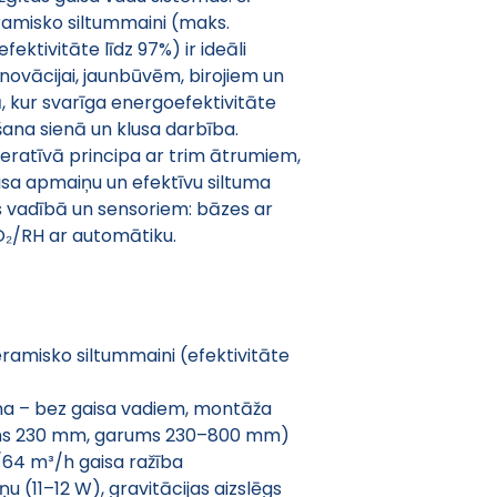
ramisko siltummaini (maks. 
ktivitāte līdz 97%) ir ideāli 
ovācijai, jaunbūvēm, birojiem un 
 kur svarīga energoefektivitāte 
šana sienā un klusa darbība.
ratīvā principa ar trim ātrumiem, 
sa apmaiņu un efektīvu siltuma 
s vadībā un sensoriem: bāzes ar 
CO₂/RH ar automātiku.
ramisko siltummaini (efektivitāte 
na – bez gaisa vadiem, montāža 
ums 230 mm, garums 230–800 mm)
/64 m³/h gaisa ražība
 (11–12 W), gravitācijas aizslēgs