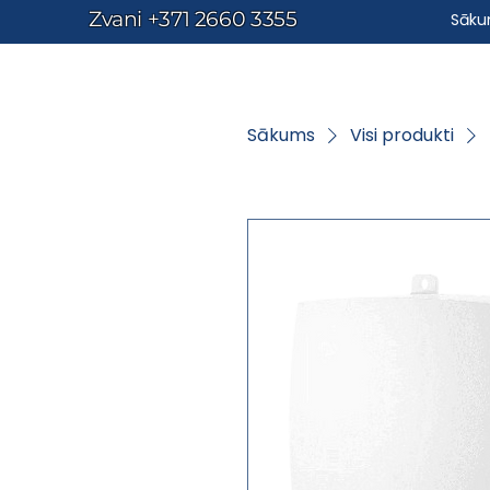
Zvani
+371 2660 3355
Sāk
Sākums
Visi produkti