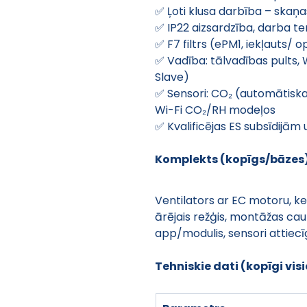
✅ Ļoti klusa darbība – skaņa
✅ IP22 aizsardzība, darba t
✅ F7 filtrs (ePM1, iekļauts/ 
✅ Vadība: tālvadības pults, 
Slave)
✅ Sensori: CO₂ (automātisk
Wi-Fi CO₂/RH modeļos
✅ Kvalificējas ES subsīdijām u
Komplekts (kopīgs/bāzes
Ventilators ar EC motoru, ker
ārējais režģis, montāžas caur
app/modulis, sensori attiecī
Tehniskie dati (kopīgi vis