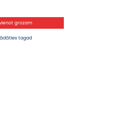
vienot grozam
gādāties tagad