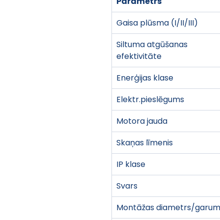
Parametrs
Gaisa plūsma (I/II/III)
Siltuma atgūšanas 
efektivitāte
Enerģijas klase
Elektr.pieslēgums
Motora jauda
Skaņas līmenis
IP klase
Svars
Montāžas diametrs/garum