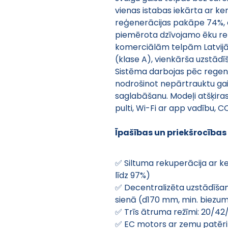
vienas istabas iekārta ar ke
reģenerācijas pakāpe 74%, efe
piemērota dzīvojamo ēku ren
komerciālām telpām Latvijā,
(klase A), vienkārša uzstādī
Sistēma darbojas pēc regene
nodrošinot nepārtrauktu gai
saglabāšanu. Modeļi atšķira
pulti, Wi-Fi ar app vadību, 
Īpašības un priekšrocības
✅ Siltuma rekuperācija ar ke
līdz 97%)
✅ Decentralizēta uzstādīša
sienā (d170 mm, min. biez
✅ Trīs ātruma režīmi: 20/42
✅ EC motors ar zemu patēriņu