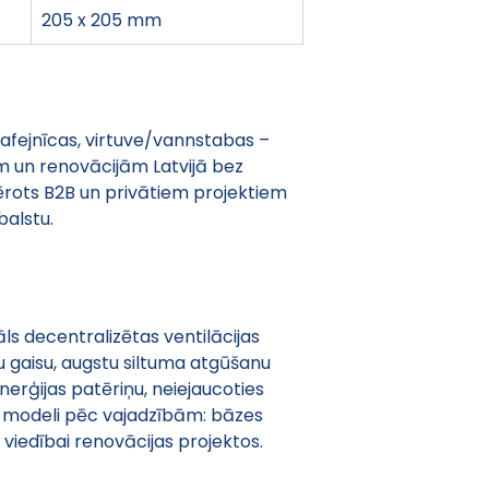
205 x 205 mm
 kafejnīcas, virtuve/vannstabas – 
un renovācijām Latvijā bez 
ērots B2B un privātiem projektiem 
balstu.
āls decentralizētas ventilācijas 
u gaisu, augstu siltuma atgūšanu 
nerģijas patēriņu, neiejaucoties 
es modeli pēc vajadzībām: bāzes 
viedībai renovācijas projektos.