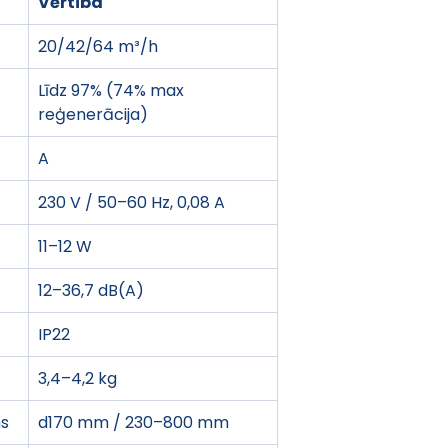
Vērtība
20/42/64 m³/h
Līdz 97% (74% max 
reģenerācija)
A
230 V / 50–60 Hz, 0,08 A
11–12 W
12–36,7 dB(A)
IP22
3,4–4,2 kg
s
d170 mm / 230–800 mm