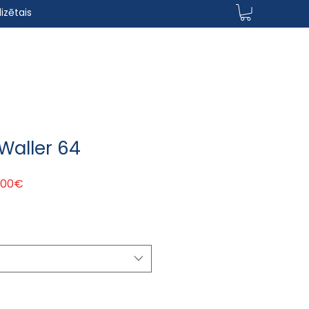
izētais
Waller 64
astā cena
Izpārdošanas cena
,00€