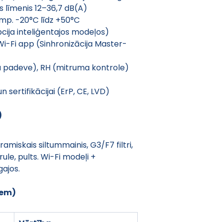
s līmenis 12–36,7 dB(A)
emp. -20°C līdz +50°C
opcija inteliģentajos modeļos)
Wi-Fi app (Sinhronizācija Master-
a padeve), RH (mitruma kontrole) 
n sertifikācijai (ErP, CE, LVD)
)
amiskais siltummainis, G3/F7 filtri, 
ule, pults. Wi-Fi modeļi + 
gajos.
iem)