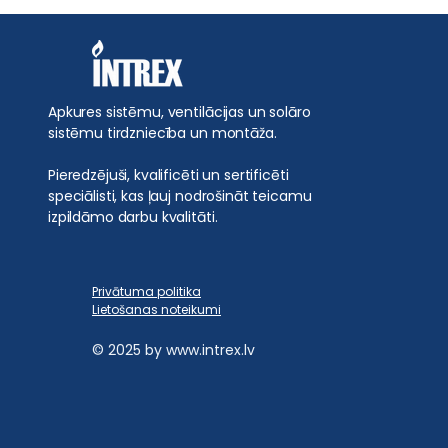
Apkures sistēmu, ventilācijas un solāro
sistēmu tirdzniecība un montāža.
Pieredzējuši, kvalificēti un sertificēti
speciālisti, kas ļauj nodrošināt teicamu
izpildāmo darbu kvalitāti.
Privātuma politika
Lietošanas noteikumi
© 2025 by
www.intrex.lv