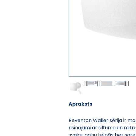
Apraksts
Reventon Waller sērija ir mo
risinājumi ar siltuma un mit
svaigu gaisu telpās bez sare