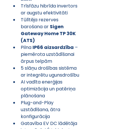
Trīsfāzu hibrīda invertors 
ar augstu efektivitāti
Tūlītēja rezerves 
barošana ar 
Sigen 
Gateway Home TP 30K 
(ATS)
Pilna 
IP66 aizsardzība
 – 
piemērota uzstādīšanai 
ārpus telpām
5 slāņu drošības sistēma 
ar integrētu ugunsdrošību
AI vadīta enerģijas 
optimizācija un patēriņa 
plānošana
Plug-and-Play 
uzstādīšana, ātra 
konfigurācija
Gatavība EV DC lādētāja 