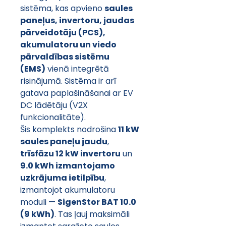
sistēma, kas apvieno 
saules 
paneļus, invertoru, jaudas 
pārveidotāju (PCS), 
akumulatoru un viedo 
pārvaldības sistēmu 
(EMS)
 vienā integrētā 
risinājumā. Sistēma ir arī 
gatava paplašināšanai ar EV 
DC lādētāju (V2X 
funkcionalitāte).
Šis komplekts nodrošina 
11 kW 
saules paneļu jaudu
, 
trīsfāzu 12 kW invertoru
 un 
9.0 kWh izmantojamo 
uzkrājuma ietilpību
, 
izmantojot akumulatoru 
moduli — 
SigenStor BAT 10.0 
(9 kWh)
. Tas ļauj maksimāli 