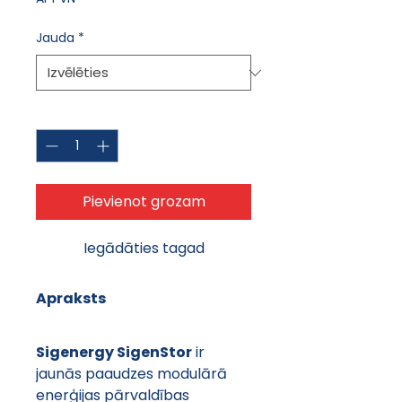
Jauda
*
Daudzums
*
Pievienot grozam
Iegādāties tagad
Apraksts
Sigenergy SigenStor
 ir 
jaunās paaudzes modulārā 
enerģijas pārvaldības 