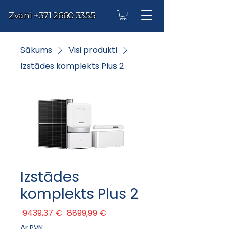
Zvani
+371 2660 3355
Sākums
Visi produkti
Izstādes komplekts Plus 2
Izstādes
komplekts Plus 2
Parastā cena
Izpārdošanas cena
 9439,37 € 
8899,99 €
Ar PVN