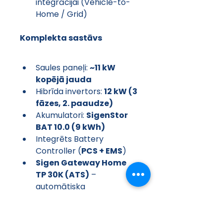
integrācijai (Vehicle-to-
Home / Grid)
Komplekta sastāvs
Saules paneļi: 
~11 kW 
kopējā jauda
Hibrīda invertors: 
12 kW (3 
fāzes, 2. paaudze)
Akumulatori: 
SigenStor 
BAT 10.0 (9 kWh)
Integrēts Battery 
Controller (
PCS + EMS
)
Sigen Gateway Home 
TP 30K (ATS)
 – 
automātiska 
pārslēgšanās uz rezerves 
režīmu