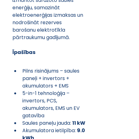
izmantot saražoto saules 
enerģiju, samazināt 
elektroenerģijas izmaksas un 
nodrošināt rezerves 
barošanu elektrotīkla 
pārtraukumu gadījumā.
Īpašības
Pilns risinājums – saules 
paneļi + invertors + 
akumulators + EMS
5-in-1 tehnoloģija – 
invertors, PCS, 
akumulators, EMS un EV 
gatavība
Saules paneļu jauda: 
11 kW
Akumulatora ietilpība: 
9.0 
kWh