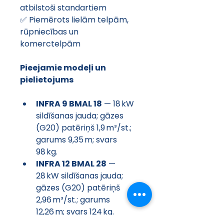
atbilstoši standartiem
✅ Piemērots lielām telpām, 
rūpniecības un 
komerctelpām
Pieejamie modeļi un 
pielietojums
INFRA 9 BMAL 18
 — 18 kW 
sildīšanas jauda; gāzes 
(G20) patēriņš 1,9 m³/st.; 
garums 9,35 m; svars 
98 kg.
INFRA 12 BMAL 28
 — 
28 kW sildīšanas jauda; 
gāzes (G20) patēriņš 
2,96 m³/st.; garums 
12,26 m; svars 124 kg.
INFRA 15 BMAL 35
 — 