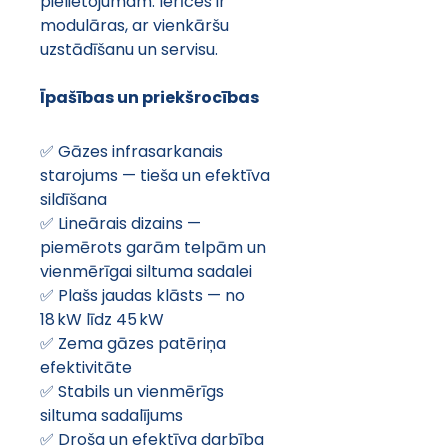
pielietojumam. Ierīces ir 
modulāras, ar vienkāršu 
uzstādīšanu un servisu.
Īpašības un priekšrocības
✅ Gāzes infrasarkanais 
starojums — tieša un efektīva 
sildīšana
✅ Lineārais dizains — 
piemērots garām telpām un 
vienmērīgai siltuma sadalei
✅ Plašs jaudas klāsts — no 
18 kW līdz 45 kW
✅ Zema gāzes patēriņa 
efektivitāte
✅ Stabils un vienmērīgs 
siltuma sadalījums
✅ Droša un efektīva darbība 