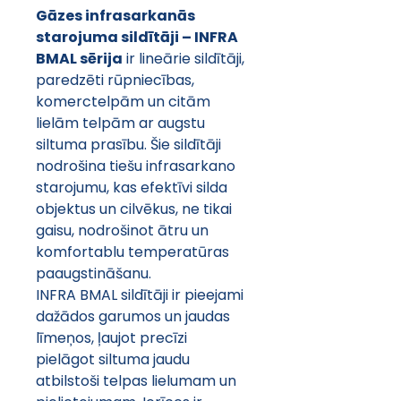
Gāzes infrasarkanās 
starojuma sildītāji – INFRA 
BMAL sērija
 ir lineārie sildītāji, 
paredzēti rūpniecības, 
komerctelpām un citām 
lielām telpām ar augstu 
siltuma prasību. Šie sildītāji 
nodrošina tiešu infrasarkano 
starojumu, kas efektīvi silda 
objektus un cilvēkus, ne tikai 
gaisu, nodrošinot ātru un 
komfortablu temperatūras 
paaugstināšanu.
INFRA BMAL sildītāji ir pieejami 
dažādos garumos un jaudas 
līmeņos, ļaujot precīzi 
pielāgot siltuma jaudu 
atbilstoši telpas lielumam un 