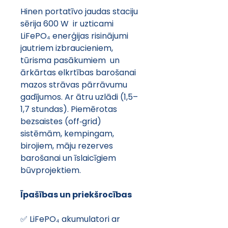
Hinen portatīvo jaudas staciju 
sērija 600 W  ir uzticami 
LiFePO₄ enerģijas risinājumi 
jautriem izbraucieniem, 
tūrisma pasākumiem  un 
ārkārtas elkrtības barošanai  
mazos strāvas pārrāvumu 
gadījumos. Ar ātru uzlādi (1,5–
1,7 stundas). Piemērotas 
bezsaistes (off‑grid) 
sistēmām, kempingam, 
birojiem, māju rezerves 
barošanai un īslaicīgiem 
būvprojektiem. 
Īpašības un priekšrocības 
✅ LiFePO₄ akumulatori ar 