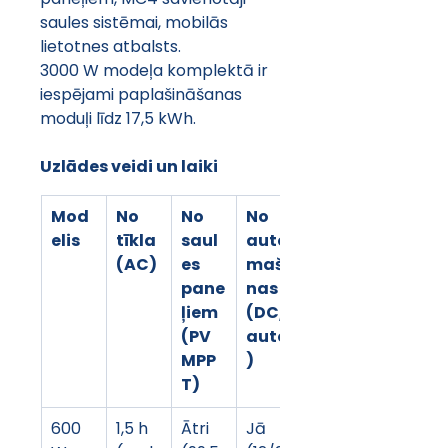
saules sistēmai, mobilās 
lietotnes atbalsts. 
3000 W modeļa komplektā ir 
iespējami paplašināšanas 
moduļi līdz 17,5 kWh.
Uzlādes veidi un laiki
Mod
No 
No 
No 
elis
tīkla 
saul
auto
(AC)
es 
mašī
pane
nas 
ļiem 
(DC/
(PV 
auto
MPP
)
T)
600 
1,5 h 
Ātri 
Jā 