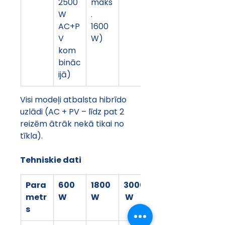
2500 
maks
W 
. 
AC+P
1600 
V 
W)
kom
bināc
ijā)
Visi modeļi atbalsta hibrīdo 
uzlādi (AC + PV – līdz pat 2 
reizēm ātrāk nekā tikai no 
tīkla).
Tehniskie dati
Para
600 
1800 
3000
metr
W
W
 W
s