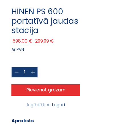
HINEN PS 600
portatīvā jaudas
stacija
Parastā cena
Izpārdošanas cena
 598,00 € 
299,99 €
Ar PVN
Daudzums
*
Pievienot grozam
Iegādāties tagad
Apraksts 