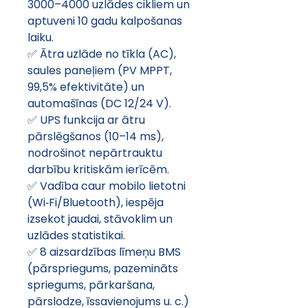
3000–4000 uzlādes cikliem un 
aptuveni 10 gadu kalpošanas 
laiku. 
✅ Ātra uzlāde no tīkla (AC), 
saules paneļiem (PV MPPT, 
99,5% efektivitāte) un 
automašīnas (DC 12/24 V). 
✅ UPS funkcija ar ātru 
pārslēgšanos (10–14 ms), 
nodrošinot nepārtrauktu 
darbību kritiskām ierīcēm. 
✅ Vadība caur mobilo lietotni 
(Wi‑Fi/Bluetooth), iespēja 
izsekot jaudai, stāvoklim un 
uzlādes statistikai. 
✅ 8 aizsardzības līmeņu BMS 
(pārspriegums, pazemināts 
spriegums, pārkaršana, 
pārslodze, īssavienojums u. c.) 