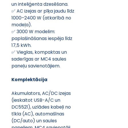
un inteliģenta dzesēšana. 
✅ AC izejas ar pīķa jaudu līdz 
1000–2400 W (atkarībā no 
modeļa). 
✅ 3000 W modelim: 
paplašināšanas iespēja līdz 
17,5 kWh. 
✅ Vieglas, kompaktas un 
saderīgas ar MC4 saules 
paneļu savienotājiem. 
Komplektācija 
Akumulators, AC/DC izejas 
(ieskaitot USB-A/C un 
DC5521), uzlādes kabeļi no 
tīkla (AC), automašīnas 
(DC/auto) un saules 
paneļiem, MC4 savienotāji 