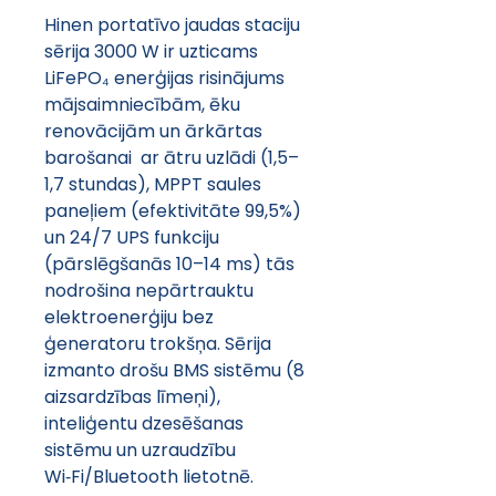
Hinen portatīvo jaudas staciju 
sērija 3000 W ir uzticams 
LiFePO₄ enerģijas risinājums 
mājsaimniecībām, ēku 
renovācijām un ārkārtas 
barošanai  ar ātru uzlādi (1,5–
1,7 stundas), MPPT saules 
paneļiem (efektivitāte 99,5%) 
un 24/7 UPS funkciju 
(pārslēgšanās 10–14 ms) tās 
nodrošina nepārtrauktu 
elektroenerģiju bez 
ģeneratoru trokšņa. Sērija 
izmanto drošu BMS sistēmu (8 
aizsardzības līmeņi), 
inteliģentu dzesēšanas 
sistēmu un uzraudzību 
Wi‑Fi/Bluetooth lietotnē. 