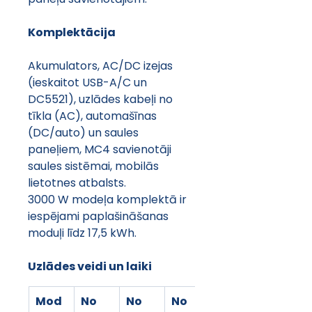
Komplektācija 
Akumulators, AC/DC izejas 
(ieskaitot USB-A/C un 
DC5521), uzlādes kabeļi no 
tīkla (AC), automašīnas 
(DC/auto) un saules 
paneļiem, MC4 savienotāji 
saules sistēmai, mobilās 
lietotnes atbalsts. 
3000 W modeļa komplektā ir 
iespējami paplašināšanas 
moduļi līdz 17,5 kWh.
Uzlādes veidi un laiki
Mod
No 
No 
No 