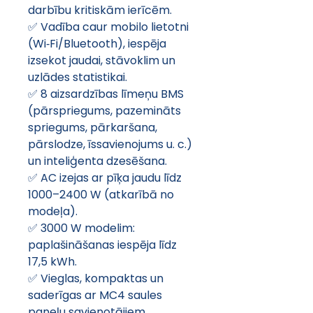
darbību kritiskām ierīcēm. 
✅ Vadība caur mobilo lietotni 
(Wi‑Fi/Bluetooth), iespēja 
izsekot jaudai, stāvoklim un 
uzlādes statistikai. 
✅ 8 aizsardzības līmeņu BMS 
(pārspriegums, pazemināts 
spriegums, pārkaršana, 
pārslodze, īssavienojums u. c.) 
un inteliģenta dzesēšana. 
✅ AC izejas ar pīķa jaudu līdz 
1000–2400 W (atkarībā no 
modeļa). 
✅ 3000 W modelim: 
paplašināšanas iespēja līdz 
17,5 kWh. 
✅ Vieglas, kompaktas un 
saderīgas ar MC4 saules 
paneļu savienotājiem. 