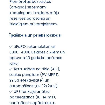
Piemērotas bezsaistes 
(off‑grid) sistēmām, 
kempingam, birojiem, māju 
rezerves barošanai un 
īslaicīgiem būvprojektiem. 
Īpašības un priekšrocības 
✅ LiFePO₄ akumulatori ar 
3000–4000 uzlādes cikliem un 
aptuveni 10 gadu kalpošanas 
laiku. 
✅ Ātra uzlāde no tīkla (AC), 
saules paneļiem (PV MPPT, 
99,5% efektivitāte) un 
automašīnas (DC 12/24 V). 
✅ UPS funkcija ar ātru 
pārslēgšanos (10–14 ms), 
nodrošinot nepārtrauktu 