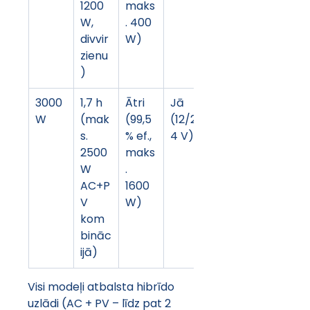
1200 
maks
W, 
. 400 
divvir
W)
zienu
)
3000 
1,7 h 
Ātri 
Jā 
W
(mak
(99,5
(12/2
s. 
% ef., 
4 V)
2500 
maks
W 
. 
AC+P
1600 
V 
W)
kom
bināc
ijā)
Visi modeļi atbalsta hibrīdo 
uzlādi (AC + PV – līdz pat 2 