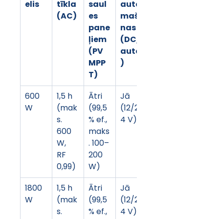
elis
tīkla 
saul
auto
(AC)
es 
mašī
pane
nas 
ļiem 
(DC/
(PV 
auto
MPP
)
T)
600 
1,5 h 
Ātri 
Jā 
W
(mak
(99,5
(12/2
s. 
% ef., 
4 V)
600 
maks
W, 
. 100–
RF 
200 
0,99)
W)
1800 
1,5 h 
Ātri 
Jā 
W
(mak
(99,5
(12/2
s. 
% ef., 
4 V)