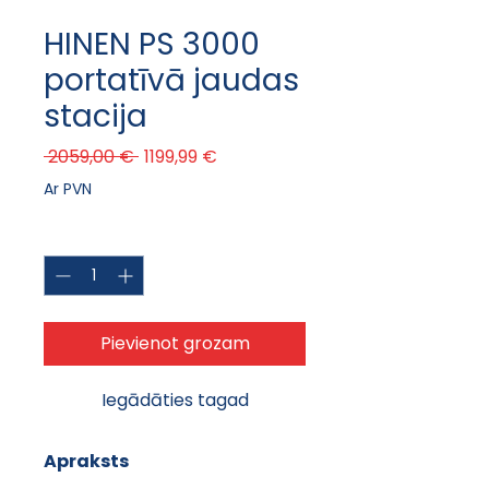
HINEN PS 3000
portatīvā jaudas
stacija
Parastā cena
Izpārdošanas cena
 2059,00 € 
1199,99 €
Ar PVN
Daudzums
*
Pievienot grozam
Iegādāties tagad
Apraksts 