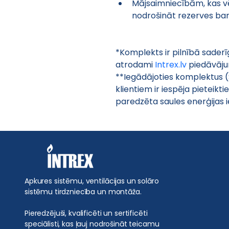
Mājsaimniecībām, kas vē
nodrošināt rezerves ba
*Komplekts ir pilnībā saderī
atrodami 
Intrex.lv
 piedāvāju
**Iegādājoties komplektus (S
klientiem ir iespēja pieteikt
paredzēta saules enerģijas i
Apkures sistēmu, ventilācijas un solāro
sistēmu tirdzniecība un montāža.
Pieredzējuši, kvalificēti un sertificēti
speciālisti, kas ļauj nodrošināt teicamu