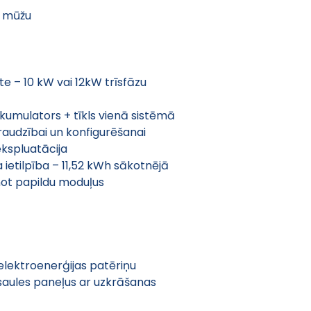
a mūžu
te – 10 kW vai 12kW trīsfāzu 
akumulators + tīkls vienā sistēmā
zraudzībai un konfigurēšanai
ekspluatācija
etilpība – 11,52 kWh sākotnējā 
enot papildu moduļus
lektroenerģijas patēriņu
aules paneļus ar uzkrāšanas 