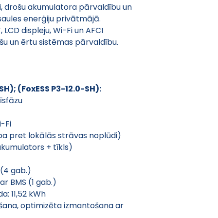
i, drošu akumulatora pārvaldību un 
aules enerģiju privātmājā. 
 LCD displeju, Wi-Fi un AFCI 
šu un ērtu sistēmas pārvaldību.
SH); (FoxESS P3-12.0-SH):
rīsfāzu
i-Fi
ba pret lokālās strāvas noplūdi)
akumulators + tīkls)
(4 gab.)
ar BMS (1 gab.)
a: 11,52 kWh
šana, optimizēta izmantošana ar 