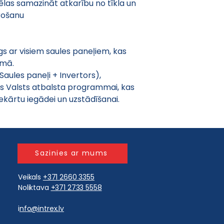
las samazināt atkarību no tīkla un 
rošanu
gs ar visiem saules paneļiem, kas 
mā. 
aules paneļi + Invertors), 
ies Valsts atbalsta programmai, kas 
ekārtu iegādei un uzstādīšanai.
Sazinies ar mums
Veikals
+371 2660 3355
Noliktava
+371 2733 5558
i
nfo@intrex.lv