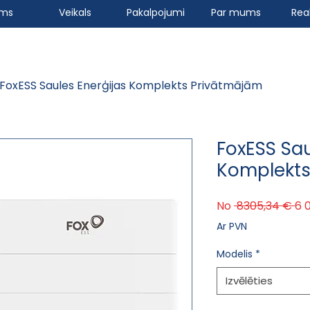
ums
Veikals
Pakalpojumi
Par mums
Real
FoxESS Saules Enerģijas Komplekts Privātmājām
FoxESS Sau
Komplekts
Pa
No
 8305,34 € 
6 
Ar PVN
Modelis
*
Izvēlēties