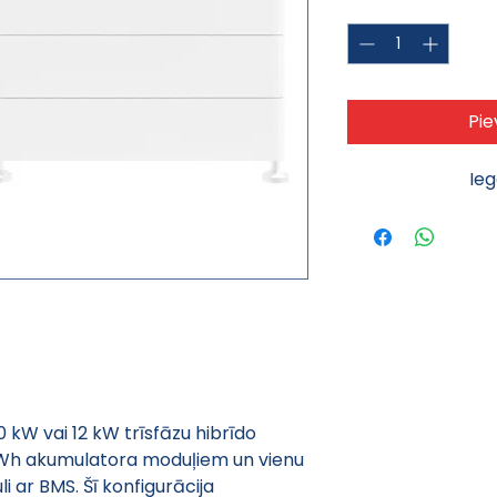
Daudzums
*
Pie
Ie
kW vai 12 kW trīsfāzu hibrīdo 
kWh akumulatora moduļiem un vienu 
ar BMS. Šī konfigurācija 