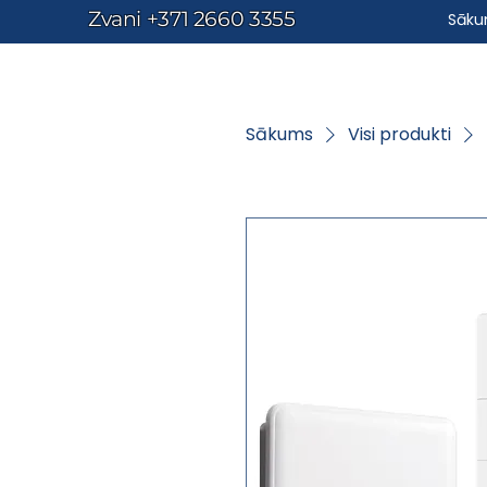
Zvani
+371 2660 3355
Sāk
Sākums
Visi produkti