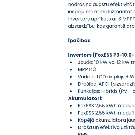
nodrošina augstu efektivitāt
iespēju maksimāli izmantot s
Invertors aprīkots ar 3 MPPT,
aizsardzību, kas garantē dro
Īpašības
Invertors (FoxESS P3-10.0-
Jauda: 10 kW vai 12 kW t
MPPT: 3
Vadība: LCD displejs + W
Drošība: AFCI (aizsardzī
Funkcijas: Hibrīds (PV + 
Akumulatori:
FoxESS 2,88 kWh modulī 
FoxESS 2,88 kWh modulī 
Kopējā akumulatora jaud
Droša un efektīva uzkrā
BMS