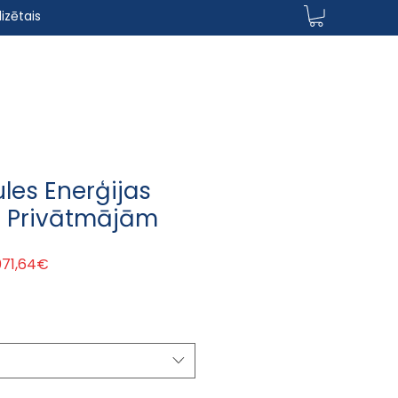
izētais
les Enerģijas
 Privātmājām
rastā cena
Izpārdošanas cena
071,64€