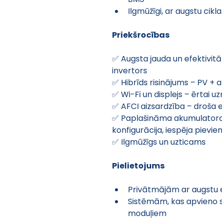
Ilgmūžīgi, ar augstu cikl
Priekšrocības
✅ Augsta jauda un efektivitā
invertors
✅ Hibrīds risinājums – PV + 
✅ Wi-Fi un displejs – ērtai u
✅ AFCI aizsardzība – droša 
✅ Paplašināma akumulatora i
konfigurācija, iespēja pievi
✅ Ilgmūžīgs un uzticams
Pielietojums
Privātmājām ar augstu e
Sistēmām, kas apvieno s
moduļiem