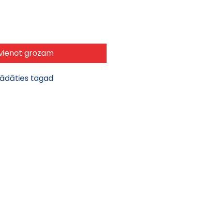
vienot grozam
gādāties tagad