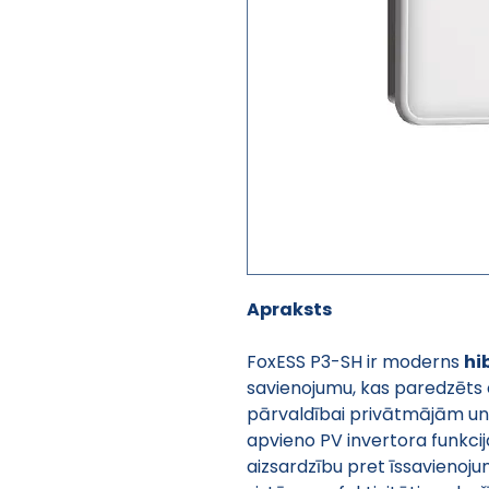
Apraksts
FoxESS P3-SH ir moderns 
hi
savienojumu, kas paredzēts e
pārvaldībai privātmājām un
apvieno PV invertora funkcij
aizsardzību pret īssavienoj