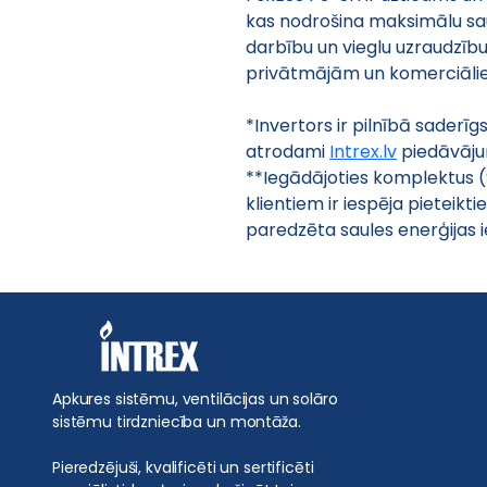
kas nodrošina maksimālu sau
darbību un vieglu uzraudzību
privātmājām un komerciāli
*Invertors ir pilnībā saderīg
atrodami 
Intrex.lv
 piedāvāj
**Iegādājoties komplektus (S
klientiem ir iespēja pieteikt
paredzēta saules enerģijas i
Apkures sistēmu, ventilācijas un solāro
sistēmu tirdzniecība un montāža.
Pieredzējuši, kvalificēti un sertificēti