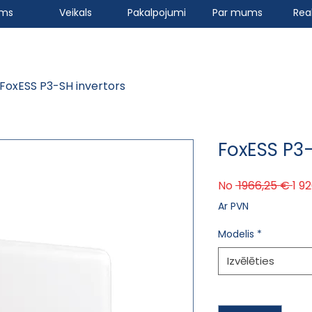
ums
Veikals
Pakalpojumi
Par mums
Real
FoxESS P3-SH invertors
FoxESS P3-
Par
No
 1966,25 € 
1 9
Ar PVN
Modelis
*
Izvēlēties
Daudzums
*