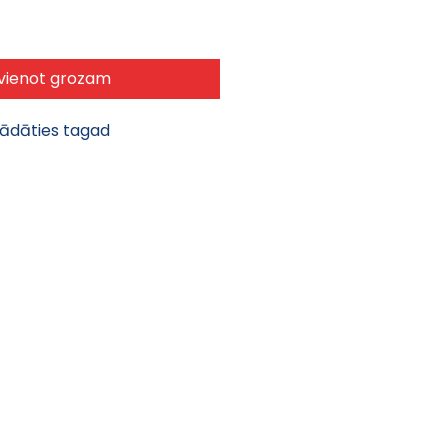
vienot grozam
gādāties tagad