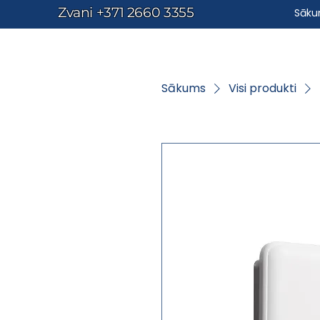
Zvani
+371 2660 3355
Sāk
Sākums
Visi produkti