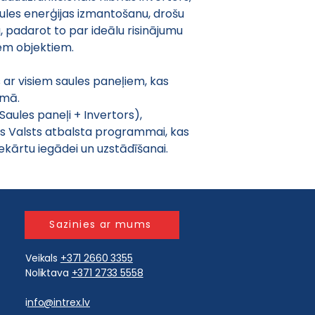
les enerģijas izmantošanu, drošu 
, padarot to par ideālu risinājumu 
em objektiem.
s ar visiem saules paneļiem, kas 
umā.
aules paneļi + Invertors), 
ies Valsts atbalsta programmai, kas 
ekārtu iegādei un uzstādīšanai.
Sazinies ar mums
Veikals
+371 2660 3355
Noliktava
+371 2733 5558
i
nfo@intrex.lv