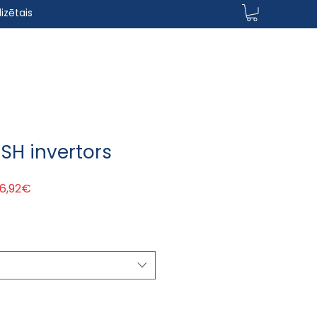
izētais
SH invertors
astā cena
Izpārdošanas cena
26,92€