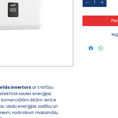
Pie
Ie
brīds invertors
 ar trīsfāzu 
fektīvai saules enerģijas 
 komerciālām ēkām. Ierīce 
as, viedu enerģijas vadību un 
umiem, nodrošinot maksimālu 