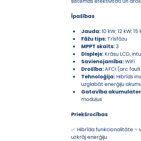
sistēmas efektivitāti un droš
Īpašības
Jauda:
 10 kW; 12 kW; 15
Fāžu tips:
 Trīsfāzu
MPPT skaits:
 3
Displejs:
 Krāsu LCD, int
Savienojamība:
 WiFi
Drošība:
 AFCI (arc fault
Tehnoloģija:
 Hibrīds in
uzglabāt enerģiju akum
Gatavība akumulator
moduļus
Priekšrocības
✅ Hibrīda funkcionalitāte – 
uzkrāj enerģiju