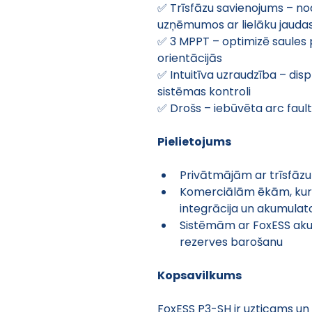
✅ Trīsfāzu savienojums – no
uzņēmumos ar lielāku jaudas
✅ 3 MPPT – optimizē saules
orientācijās
✅ Intuitīva uzraudzība – disp
sistēmas kontroli
✅ Drošs – iebūvēta arc fault
Pielietojums
Privātmājām ar trīsfāz
Komerciālām ēkām, kur 
integrācija un akumulat
Sistēmām ar FoxESS akum
rezerves barošanu
Kopsavilkums
FoxESS P3-SH ir uzticams un 