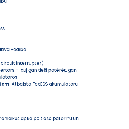
ību.
 kW
uitīva vadība
 circuit interrupter)
vertors – ļauj gan tieši patērēt, gan 
ulatoros
iem:
 Atbalsta FoxESS akumulatoru 
vienlaikus apkalpo tiešo patēriņu un 