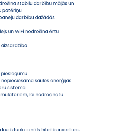
drošina stabilu darbību mājās un 
 patēriņu
 paneļu darbību dažādās 
lejs un WiFi nodrošina ērtu 
 aizsardzība
u pieslēgumu
nepieciešama saules enerģijas 
oru sistēma
ulatoriem, lai nodrošinātu 
daudzfunkcionāls hibrīds invertors, 