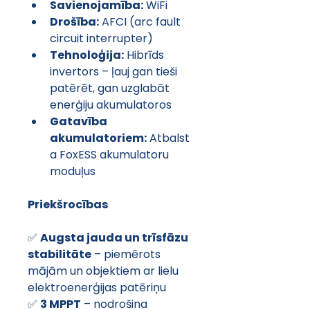
Savienojamība:
 WiFi
Drošība:
 AFCI (arc fault 
circuit interrupter)
Tehnoloģija:
 Hibrīds 
invertors – ļauj gan tieši 
patērēt, gan uzglabāt 
enerģiju akumulatoros
Gatavība 
akumulatoriem:
 Atbalst
a FoxESS akumulatoru 
moduļus
Priekšrocības
✅ 
Augsta jauda un trīsfāzu 
stabilitāte
 – piemērots 
mājām un objektiem ar lielu 
elektroenerģijas patēriņu
✅ 
3 MPPT
 – nodrošina 