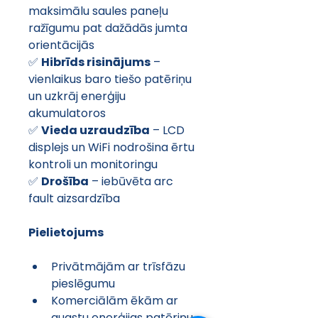
maksimālu saules paneļu 
ražīgumu pat dažādās jumta 
orientācijās
✅ 
Hibrīds risinājums
 – 
vienlaikus baro tiešo patēriņu 
un uzkrāj enerģiju 
akumulatoros
✅ 
Vieda uzraudzība
 – LCD 
displejs un WiFi nodrošina ērtu 
kontroli un monitoringu
✅ 
Drošība
 – iebūvēta arc 
fault aizsardzība
Pielietojums
Privātmājām ar trīsfāzu 
pieslēgumu
Komerciālām ēkām ar 
augstu enerģijas patēriņu