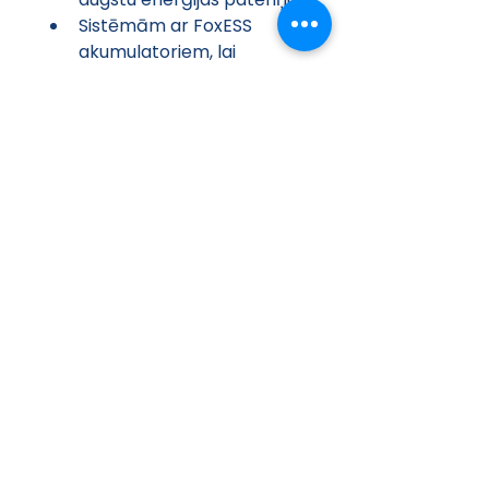
Sistēmām ar FoxESS 
akumulatoriem, lai 
nodrošinātu rezerves 
barošanu un enerģijas 
uzkrāšanu
Kopsavilkums
FoxESS H3-PRO
 ir uzticams, 
jaudīgs un daudzfunkcionāls 
hibrīds invertors, kas 
nodrošina efektīvu saules 
enerģijas izmantošanu, stabilu 
darbību un ērtu sistēmas 
kontroli, ideāls risinājums 
privātmājām un 
komerciāliem objektiem ar 
lielu enerģijas pieprasījumu.