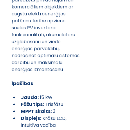
komerciāliem objektiem ar 
augstu elektroenerģijas 
patēriņu. Ierīce apvieno 
saules PV invertora 
funkcionalitāti, akumulatoru 
uzglabāšanu un viedo 
enerģijas pārvaldību, 
nodrošinot optimālu sistēmas 
darbību un maksimālu 
enerģijas izmantošanu
Īpašības
Jauda:
 15 kW
Fāžu tips:
 Trīsfāzu
MPPT skaits:
 3
Displejs:
 Krāsu LCD, 
intuitīva vadība