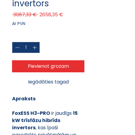
invertors
Parastā cena
Izpārdošanas cena
 3067,33 € 
2658,35 €
Ar PVN
Daudzums
*
Pievienot grozam
Iegādāties tagad
Apraksts
FoxESS H3-PRO
 ir jaudīgs 
15 
kW trīsfāzu hibrīds 
invertors
, kas īpaši 
paredzēts privātmājām un 