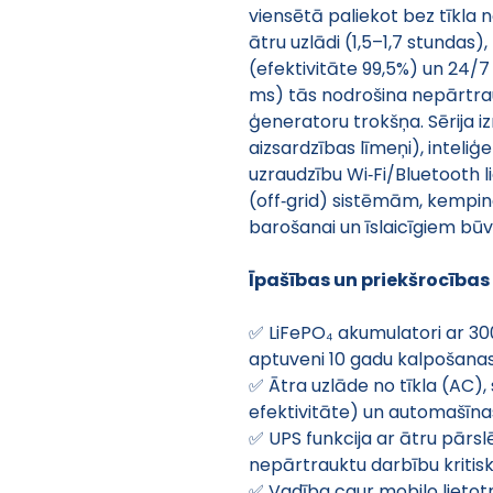
viensētā paliekot bez tīkla 
ātru uzlādi (1,5–1,7 stundas
(efektivitāte 99,5%) un 24/7
ms) tās nodrošina nepārtrau
ģeneratoru trokšņa. Sērija 
aizsardzības līmeņi), inteli
uzraudzību Wi‑Fi/Bluetooth l
(off‑grid) sistēmām, kempin
barošanai un īslaicīgiem būv
Īpašības un priekšrocības 
✅ LiFePO₄ akumulatori ar 30
aptuveni 10 gadu kalpošanas 
✅ Ātra uzlāde no tīkla (AC),
efektivitāte) un automašīnas
✅ UPS funkcija ar ātru pārsl
nepārtrauktu darbību kritis
✅ Vadība caur mobilo lietotni