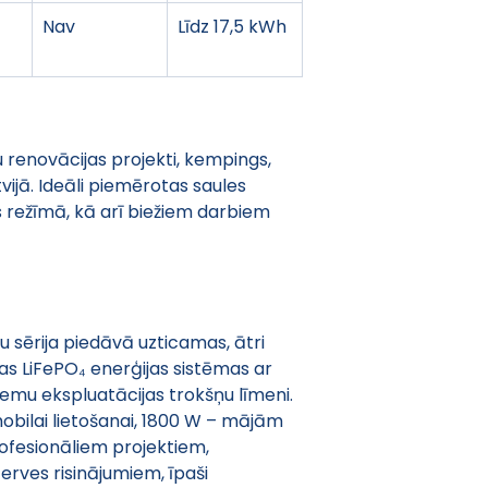
Nav
Līdz 17,5 kWh
renovācijas projekti, kempings, 
vijā. Ideāli piemērotas saules 
režīmā, kā arī biežiem darbiem 
u sērija piedāvā uzticamas, ātri 
 LiFePO₄ enerģijas sistēmas ar 
emu ekspluatācijas trokšņu līmeni. 
mobilai lietošanai, 1800 W – mājām 
ofesionāliem projektiem, 
rves risinājumiem, īpaši 