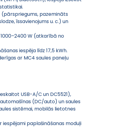
tatistikai. 
S (pārspriegums, pazemināts 
odze, īssavienojums u. c.) un 
dz 1000–2400 W (atkarībā no 
šanas iespēja līdz 17,5 kWh. 
erīgas ar MC4 saules paneļu 
ieskaitot USB-A/C un DC5521), 
, automašīnas (DC/auto) un saules 
ules sistēmai, mobilās lietotnes 
 iespējami paplašināšanas moduļi 