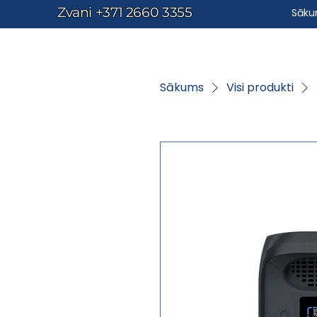
Zvani
+371 2660 3355
Sāk
Sākums
Visi produkti