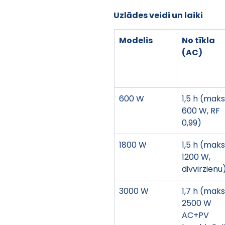
Uzlādes veidi un laiki
Modelis
No tīkla 
(AC)
600 W
1,5 h (maks.
600 W, RF 
0,99)
1800 W
1,5 h (maks.
1200 W, 
divvirzienu
3000 W
1,7 h (maks.
2500 W 
AC+PV 