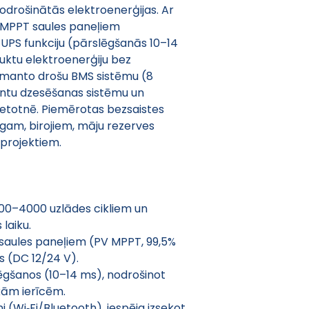
nodrošinātās elektroenerģijas. Ar 
), MPPT saules paneļiem 
 UPS funkciju (pārslēgšanās 10–14 
ktu elektroenerģiju bez 
izmanto drošu BMS sistēmu (8 
ģentu dzesēšanas sistēmu un 
ietotnē. Piemērotas bezsaistes 
gam, birojiem, māju rezerves 
projektiem. 
00–4000 uzlādes cikliem un 
laiku. 
 saules paneļiem (PV MPPT, 99,5% 
 (DC 12/24 V). 
ēgšanos (10–14 ms), nodrošinot 
kām ierīcēm. 
 (Wi‑Fi/Bluetooth), iespēja izsekot 