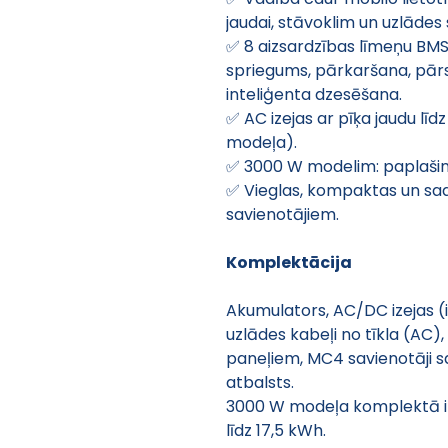
jaudai, stāvoklim un uzlādes s
✅ 8 aizsardzības līmeņu BM
spriegums, pārkaršana, pārsl
inteliģenta dzesēšana. 
✅ AC izejas ar pīķa jaudu lī
modeļa). 
✅ 3000 W modelim: paplašinā
✅ Vieglas, kompaktas un sad
savienotājiem. 
Komplektācija 
Akumulators, AC/DC izejas (
uzlādes kabeļi no tīkla (AC)
paneļiem, MC4 savienotāji sa
atbalsts. 
3000 W modeļa komplektā ir
līdz 17,5 kWh.