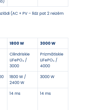
jā)
uzlādi (AC + PV – līdz pat 2 reizēm 
1800 W
3000 W
Cilindriskie 
Prizmātiskie 
LiFePO₄ / 
LiFePO₄ / 
3000
4000
00 
1800 W / 
3000 W
2400 W
14 ms
14 ms