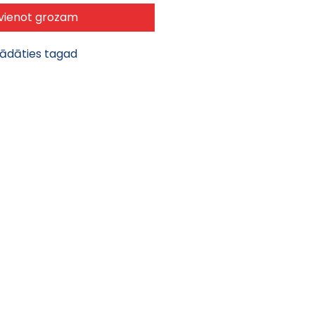
vienot grozam
gādāties tagad