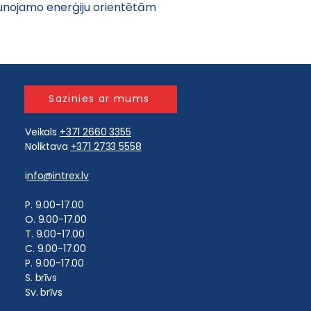
unojamo enerģiju orientētām 
Sazinies ar mums
Veikals
+371 2660 3355
Noliktava
+371 2733 5558
i
nfo@intrex.lv
​P. 9.00-17.00
O. 9.00-17.00
T. 9.00-17.00
C. 9.00-17.00
P. 9.00-17.00
S. brīvs
Sv. brīvs