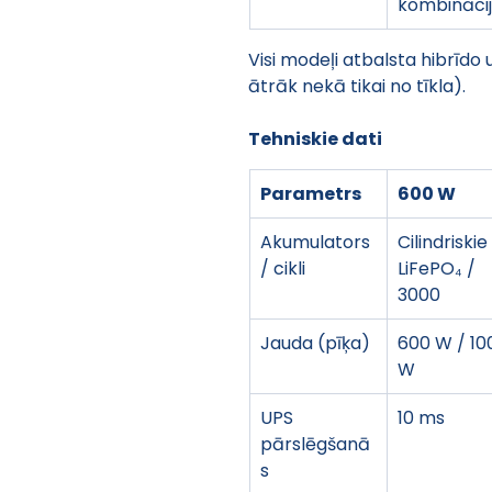
kombināci
Visi modeļi atbalsta hibrīdo 
ātrāk nekā tikai no tīkla).
Tehniskie dati
Parametrs
600 W
Akumulators 
Cilindriskie 
/ cikli
LiFePO₄ / 
3000
Jauda (pīķa)
600 W / 10
W
UPS 
10 ms
pārslēgšanā
s