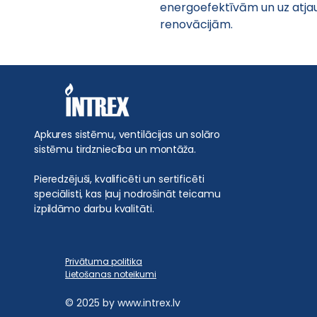
energoefektīvām un uz atja
renovācijām.
Apkures sistēmu, ventilācijas un solāro
sistēmu tirdzniecība un montāža.
Pieredzējuši, kvalificēti un sertificēti
speciālisti, kas ļauj nodrošināt teicamu
izpildāmo darbu kvalitāti.
Privātuma politika
Lietošanas noteikumi
© 2025 by
www.intrex.lv