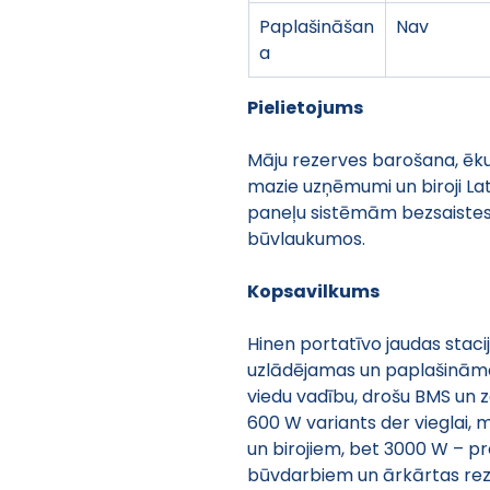
Paplašināšan
Nav
a
Pielietojums
Māju rezerves barošana, ēku 
mazie uzņēmumi un biroji Lat
paneļu sistēmām bezsaistes 
būvlaukumos.
Kopsavilkums
Hinen portatīvo jaudas stacij
uzlādējamas un paplašināmas
viedu vadību, drošu BMS un z
600 W variants der vieglai, 
un birojiem, bet 3000 W – pr
būvdarbiem un ārkārtas reze