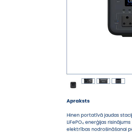
Apraksts 
Hinen portatīvā jaudas stacij
LiFePO₄ enerģijas risinājum
elektrības nodrošināšanai p