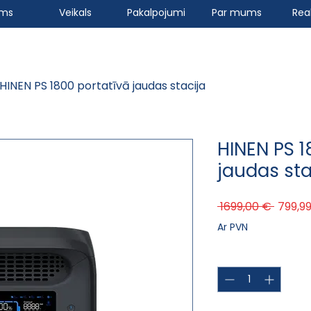
ums
Veikals
Pakalpojumi
Par mums
Real
HINEN PS 1800 portatīvā jaudas stacija
HINEN PS 1
jaudas sta
Parast
 1699,00 € 
799,9
Ar PVN
Daudzums
*