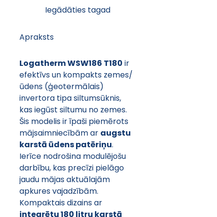
Iegādāties tagad
Apraksts
Logatherm WSW186 T180
 ir 
efektīvs un kompakts zemes/
ūdens (ģeotermālais) 
invertora tipa siltumsūknis, 
kas iegūst siltumu no zemes. 
Šis modelis ir īpaši piemērots 
mājsaimniecībām ar 
augstu 
karstā ūdens patēriņu
. 
Ierīce nodrošina modulējošu 
darbību, kas precīzi pielāgo 
jaudu mājas aktuālajām 
apkures vajadzībām.
Kompaktais dizains ar 
integrētu 180 litru karstā 