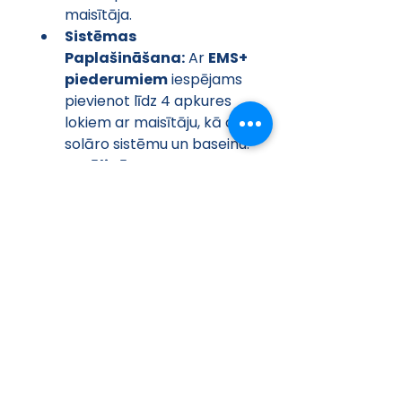
maisītāja.
Sistēmas 
Paplašināšana:
 Ar 
EMS+ 
piederumiem
 iespējams 
pievienot līdz 4 apkures 
lokiem ar maisītāju, kā arī 
solāro sistēmu un baseinu.
Attālināta 
Pārvaldība:
 Ar papildu 
MX400
 moduli pieejama 
attālināta piekļuve caur 
internetu.
Komplektācija
Integrēta 180 litru karstā 
ūdens tvertne.
Apkures loka filtrs.