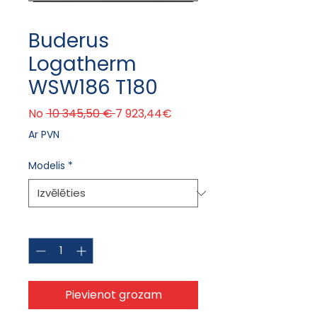
Buderus
Logatherm
WSW186 T180
Parastā cena
Izpārdošanas cena
No
 10 345,50 € 
7 923,44€
Ar PVN
Modelis
*
Daudzums
*
Pievienot grozam