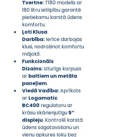
Tvertne:
 T180 modelis ar 
180 litru ietilpību garantē 
pietiekamu karstā ūdens 
komfortu.
Ļoti Klusa 
Darbība:
 Ierīce darbojas 
klusi, nodrošinot komfortu 
mājoklī.
Funkcionāls 
Dizains:
 Izturīgs korpuss 
ar 
baltiem un metāla 
paneļiem
.
Viedā Vadība:
 Aprīkots 
ar 
Logamatic 
BC400
 regulatoru ar 
krāsu skārienjutīgu 
5” 
displeju
. Kontrolē karstā 
ūdens sagatavošanu un 
vienu apkures loku bez 