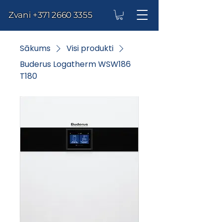
Zvani
+371 2660 3355
Sākums
Visi produkti
Buderus Logatherm WSW186
T180