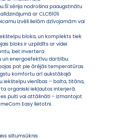
u.Šī sērija nodrošina paaugstinātu 
salīdzinājumā ar CLC6101i 
icamu izvēli lielām dzīvojamām vai 
ekštelpu bloka, un komplekts tiek 
ais bloks ir uzpildīts ar videi 
tu, bet invertera 
u un energoefektīvu darbību. 
ojas pat pie ārējās temperatūras 
ugstu komfortu arī aukstākajā 
iekštelpu vienības – balta, titāna, 
ta organiski iekļautos interjerā.
 pulti vai attālināti – izmantojot 
meCom Easy lietotni.
aiss siltumsūknis