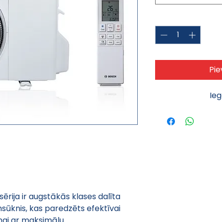
Daudzums
*
Pie
Ie
ērija ir augstākās klases dalīta 
umsūknis, kas paredzēts efektīvai 
nai ar maksimālu 