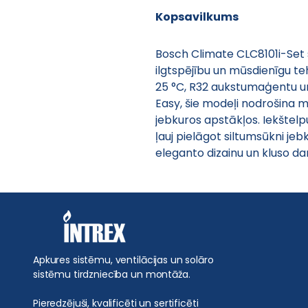
Kopsavilkums
Bosch Climate CLC8101i-Set s
ilgtspējību un mūsdienīgu te
25 °C, R32 aukstumaģentu 
Easy, šie modeļi nodrošina m
jebkuros apstākļos. Iekštelp
ļauj pielāgot siltumsūkni je
eleganto dizainu un kluso da
Apkures sistēmu, ventilācijas un solāro
sistēmu tirdzniecība un montāža.
Pieredzējuši, kvalificēti un sertificēti