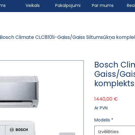
ums
Veikals
Pakalpojumi
Par mums
Real
Bosch Climate CLC8101i-Gaiss/Gaiss Siltumsūkņa komple
Bosch Cli
Gaiss/Gai
komplekts
Cena
1440,00 €
Ar PVN
Modelis
*
Izvēlēties