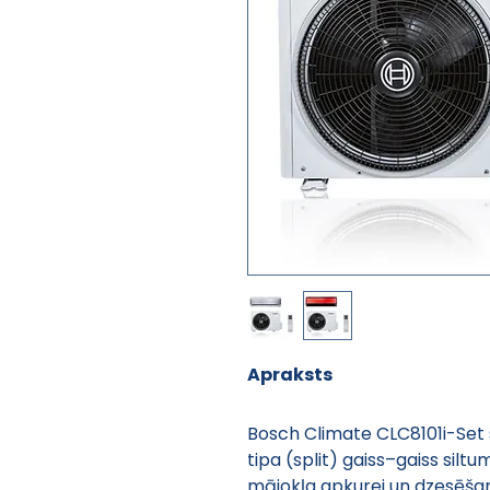
Apraksts
Bosch Climate CLC8101i-Set s
tipa (split) gaiss–gaiss silt
mājokļa apkurei un dzesēša