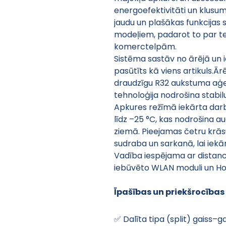
energoefektivitāti un klusum
jaudu un plašākas funkcijas 
modeļiem, padarot to par te
komerctelpām.
Sistēma sastāv no ārējā un i
pasūtīts kā viens artikuls.Ārēj
draudzīgu R32 aukstuma aģen
tehnoloģija nodrošina stabil
Apkures režīmā iekārta darb
līdz –25 °C, kas nodrošina a
ziemā. Pieejamas četru krāsu 
sudraba un sarkanā, lai iekār
Vadība iespējama ar distances
iebūvēto WLAN moduli un Ho
Īpašības un priekšrocības
✅ Dalīta tipa (split) gaiss–g