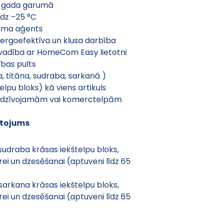
a gada garumā
dz –25 °C
tuma aģents
nergoefektīva un klusa darbība
vadība ar HomeCom Easy lietotni
bas pults
, titāna, sudraba, sarkanā )
elpu bloks) kā viens artikuls
ām dzīvojamām vai komerctelpām
etojums
 sudraba krāsas iekštelpu bloks, 
rei un dzesēšanai (aptuveni līdz 65 
 sarkana krāsas iekštelpu bloks, 
rei un dzesēšanai (aptuveni līdz 65 