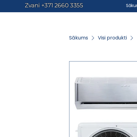
Zvani
+371 2660 3355
Sāk
Sākums
Visi produkti