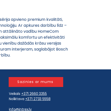
ērija apvieno premium kvalitāti, 
hnoloģiju. Ar apkures darbību līdz –
un attālināto vadību HomeCom 
aksimālu komfortu un efektivitāti 
u vienību dažādās krāsu versijas 
bkuram interjeram, saglabājot Bosch 
rbību.
Sazinies ar mums
Veikals
+371 2660 3355
Noliktava
+371 2733 5558
i
nfo@intrex.lv