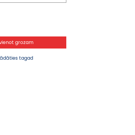
vienot grozam
gādāties tagad