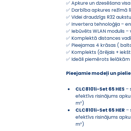
✅ Apkure un dzesēšana vis
✅ Darbība apkures režīmā lī
✅ Videi draudzīgs R32 auks
✅ Invertera tehnoloģija – e
✅ Iebūvēts WLAN modulis – 
✅ Komplektā distances vadī
✅ Pieejamas 4 krāsas ( balta
✅ Komplekts (ārējais + iekšt
✅ Ideāli piemērots lielāk
Pieejamie modeļi un pieli
CLC8101i-Set 65 HES
 –
efektīvs risinājums apku
m²)
CLC8101i-Set 65 HER
 –
efektīvs risinājums apku
m²)