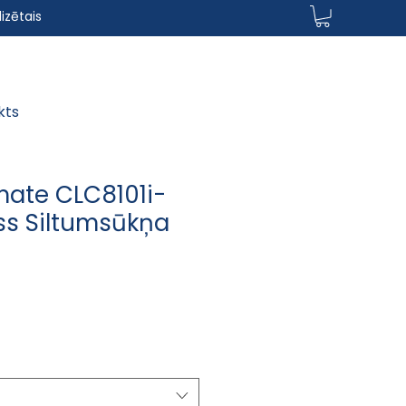
izētais
kts
mate CLC8101i-
ss Siltumsūkņa