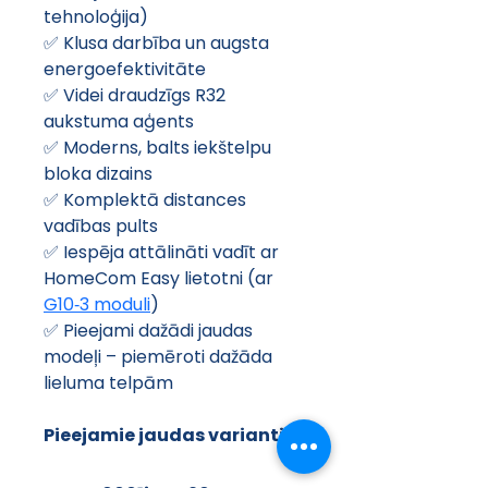
tehnoloģija)
✅ Klusa darbība un augsta 
energoefektivitāte
✅ Videi draudzīgs R32 
aukstuma aģents
✅ Moderns, balts iekštelpu 
bloka dizains
✅ Komplektā distances 
vadības pults
✅ Iespēja attālināti vadīt ar 
HomeCom Easy lietotni (ar 
G10‑3 moduli
)
✅ Pieejami dažādi jaudas 
modeļi – piemēroti dažāda 
lieluma telpām
Pieejamie jaudas varianti