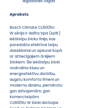
Iegādāties tagad
Apraksts
Bosch Climate CL6001iU 
W sērija ir dalīta tipa (split) 
iekštelpu bloku līnija, kas 
paredzēta efektīvai telpu 
dzesēšanai un apkurei kopā 
ar attiecīgajiem ārējiem 
blokiem. Šie iekštelpu bloki 
nodrošina klusu un 
energoefektīvu darbību, 
augstu komforta līmeni un 
modernu dizainu, piemērotu 
gan dzīvojamām, gan 
komerctelpām.
CL6001iU W bloki darbojas 