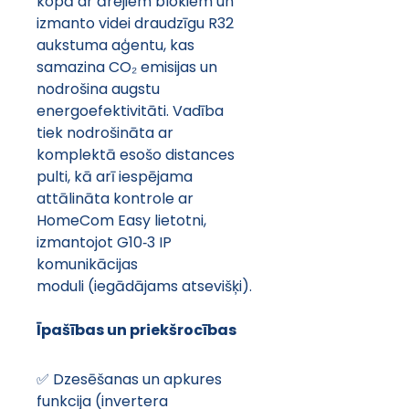
kopā ar ārējiem blokiem un 
izmanto videi draudzīgu R32 
aukstuma aģentu, kas 
samazina CO₂ emisijas un 
nodrošina augstu 
energoefektivitāti. Vadība 
tiek nodrošināta ar 
komplektā esošo distances 
pulti, kā arī iespējama 
attālināta kontrole ar 
HomeCom Easy lietotni, 
izmantojot G10‑3 IP 
komunikācijas 
moduli (iegādājams atsevišķi).
Īpašības un priekšrocības
✅ Dzesēšanas un apkures 
funkcija (invertera 