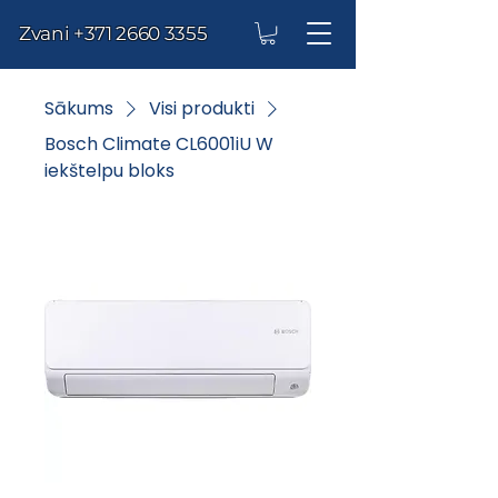
Zvani
+371 2660 3355
Sākums
Visi produkti
Bosch Climate CL6001iU W
iekštelpu bloks