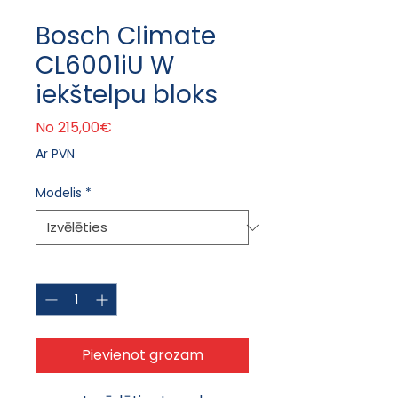
Bosch Climate
CL6001iU W
iekštelpu bloks
Izpārdošanas cena
No
215,00€
Ar PVN
Modelis
*
Daudzums
*
Pievienot grozam