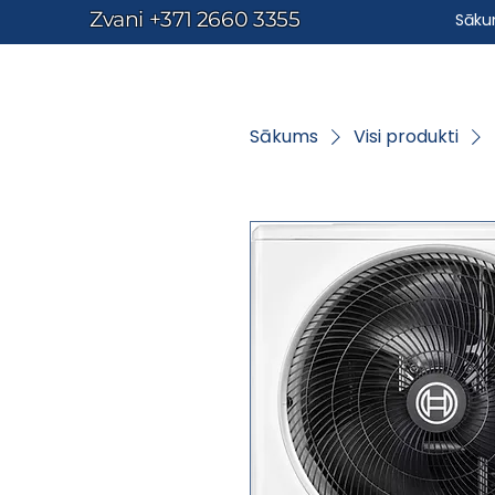
Zvani
+371 2660 3355
Sāk
Sākums
Visi produkti