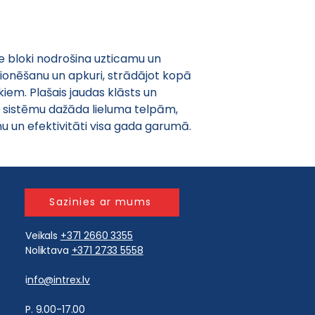
e bloki nodrošina uzticamu un 
ionēšanu un apkuri, strādājot kopā 
iem. Plašais jaudas klāsts un 
t sistēmu dažāda lieluma telpām, 
u un efektivitāti visa gada garumā.
Sazinies ar mums
Veikals
+371 2660 3355
Noliktava
+371 2733 5558
i
nfo@intrex.lv
​P. 9.00-17.00