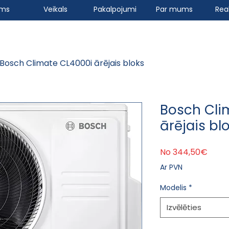
ums
Veikals
Pakalpojumi
Par mums
Real
Bosch Climate CL4000i ārējais bloks
Bosch Cli
ārējais bl
Izpā
No
344,50€
Ar PVN
Modelis
*
Izvēlēties