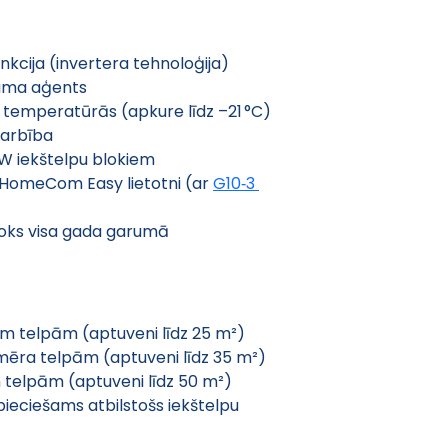
kcija (invertera tehnoloģija)
tuma aģents
temperatūrās (apkure līdz –21 °C)
darbība
W iekštelpu blokiem
r HomeCom Easy lietotni (ar 
G10‑3 
loks visa gada garumā
m telpām (aptuveni līdz 25 m²)
izmēra telpām (aptuveni līdz 35 m²)
m telpām (aptuveni līdz 50 m²)
eciešams atbilstošs iekštelpu 