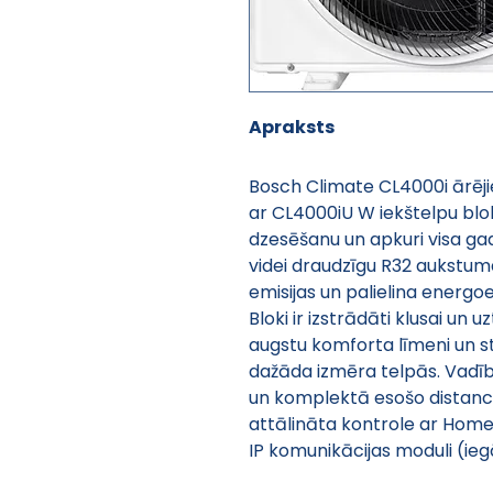
Apraksts
Bosch Climate CL4000i ārēji
ar CL4000iU W iekštelpu blok
dzesēšanu un apkuri visa ga
videi draudzīgu R32 aukstum
emisijas un palielina energoef
Bloki ir izstrādāti klusai un 
augstu komforta līmeni un s
dažāda izmēra telpās. Vadība
un komplektā esošo distances
attālināta kontrole ar Home
IP komunikācijas moduli (ieg