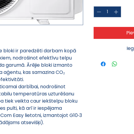
Daudzums
*
Pie
Ie
e bloki ir paredzēti darbam kopā 
iem, nodrošinot efektīvu telpu 
da garumā. Ārējie bloki izmanto 
a aģentu, kas samazina CO₂ 
ektivitāti.
uzticamai darbībai, nodrošinot 
tabilu temperatūras uzturēšanu 
 tiek veikta caur iekštelpu bloku 
 pulti, kā arī ir iespējama 
Com Easy lietotni, izmantojot G10‑3 
ādājams atsevišķi).