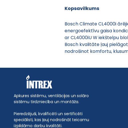
Kopsavilkums
Bosch Climate CL4000i ārēji
energoefektīvu gaisa kondic
ar CL4000iU W iekštelpu blok
Bosch kvalitāte ļauj pielāgo
nodrošinot komfortu, klusum
Apkures sistēmu, ventilācijas un solāro
sistēmu tirdzniecība un montāža.
Pieredzējuši, kvalificēti un sertificēti
speciālisti, kas ļauj nodrošināt teicamu
izpildāmo darbu kvalitāti.