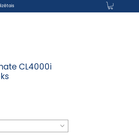
izētais
mate CL4000i
oks
rdošanas cena