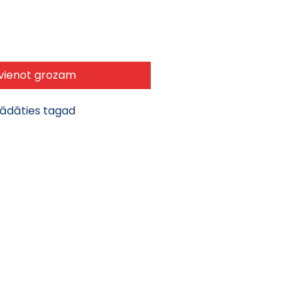
vienot grozam
gādāties tagad