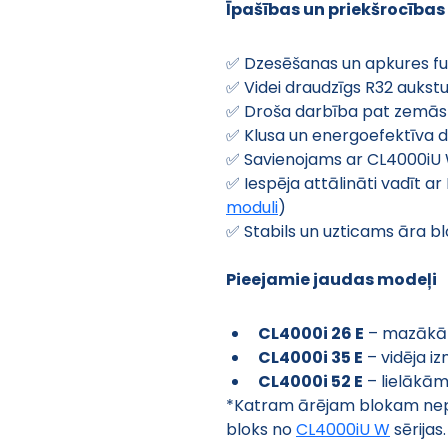
Īpašības un priekšrocības
✅ Dzesēšanas un apkures fun
✅ Videi draudzīgs R32 auks
✅ Droša darbība pat zemās 
✅ Klusa un energoefektīva 
✅ Savienojams ar CL4000iU 
✅ Iespēja attālināti vadīt a
moduli
)
✅ Stabils un uzticams āra b
Pieejamie jaudas modeļi
CL4000i 26 E
 – mazākā
CL4000i 35 E
 – vidēja 
CL4000i 52 E
 – lielākā
*Katram ārējam blokam nepi
bloks no 
CL4000iU W
 sērijas.