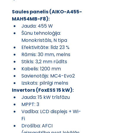
Saules panelis (AIKO-A455-
MAH54MB-F8):
Jauda: 455 W
Šūnu tehnoloģija: 
Monokristāls, N tipa
Efektivitāte: līdz 23 %
Rāmis: 30 mm, melns
Stikls: 3,2 mm rūdīts
Kabelis: 1200 mm
Savienotājs: MC4-Evo2
Izskats: pilnīgi melns
Invertors (FoxESS 15 kW):
Jauda: 15 kW trīsfāzu
MPPT: 3
Vadība: LCD displejs + Wi-
Fi
Drošība: AFCI 
(aizsardzība pret lokālās 