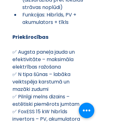
strāvas noplūdi)
Funkcijas: Hibrīds, PV + 
akumulators + tīkls
Priekšrocības
✅ Augsta paneļa jauda un 
efektivitāte – maksimāla 
elektrības ražošana
✅ N tipa šūnas – labāka 
veiktspēja karstumā un 
mazāki zudumi
✅ Pilnīgi melns dizains – 
estētiski piemērots jumtam
✅ FoxESS 15 kW hibrīds 
invertors – PV, akumulatora 
un tīkla vadība vienā
✅ Wi-Fi un displejs – ērtai 