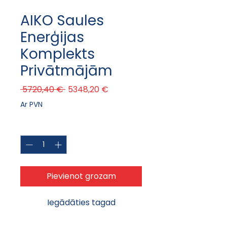
AIKO Saules
Enerģijas
Komplekts
Privātmājām
Parastā cena
Izpārdošanas cena
 5720,40 € 
5348,20 €
Ar PVN
Daudzums
*
Pievienot grozam
Iegādāties tagad