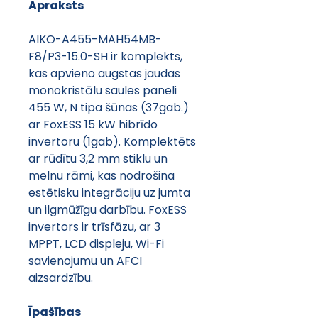
Apraksts
AIKO-A455-MAH54MB-
F8/P3-15.0-SH ir komplekts, 
kas apvieno augstas jaudas 
monokristālu saules paneli 
455 W, N tipa šūnas (37gab.) 
ar FoxESS 15 kW hibrīdo 
invertoru (1gab). Komplektēts 
ar rūdītu 3,2 mm stiklu un 
melnu rāmi, kas nodrošina 
estētisku integrāciju uz jumta 
un ilgmūžīgu darbību. FoxESS 
invertors ir trīsfāzu, ar 3 
MPPT, LCD displeju, Wi-Fi 
savienojumu un AFCI 
aizsardzību.
Īpašības