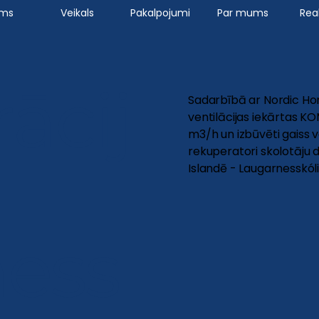
ums
Veikals
Pakalpojumi
Par mums
Real
ācij
Sadarbībā ar Nordic Hom
ventilācijas iekārtas K
m3/h un izbūvēti gaiss v
rekuperatori skolotāju d
Islandē - Laugarnesskóli
ess