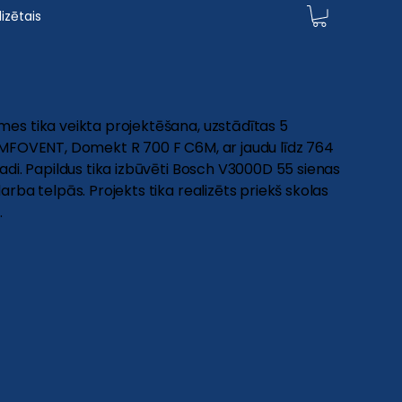
izētais
es tika veikta projektēšana, uzstādītas 5
OMFOVENT, Domekt R 700 F C6M, ar jaudu līdz 764
adi. Papildus tika izbūvēti Bosch V3000D 55 sienas
arba telpās. Projekts tika realizēts priekš skolas
.