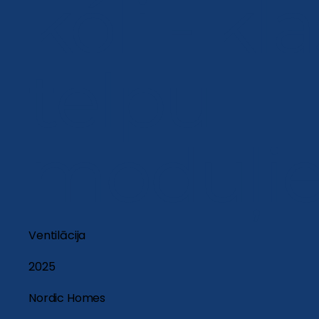
kóli - kl
telpu
moduļi
Ventilācija
2025
Nordic Homes