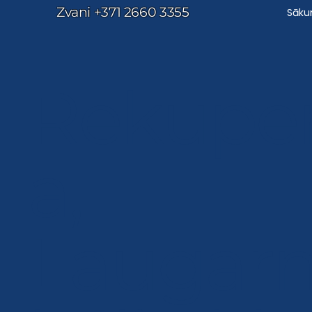
Zvani
+371 2660 3355
Sāk
Rekuper
a,
Laugarn