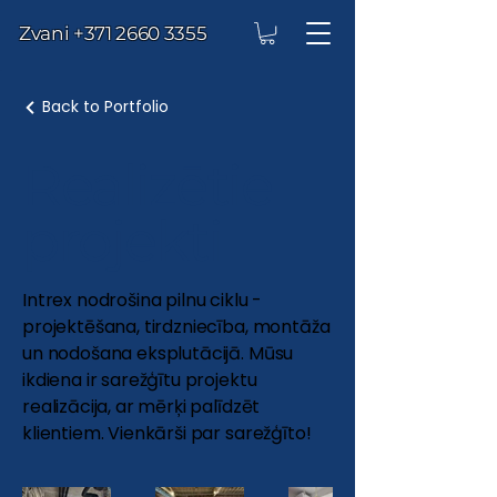
Zvani
+371 2660 3355
Back to Portfolio
Realizētie
projekti
Intrex nodrošina pilnu ciklu -
projektēšana, tirdzniecība, montāža
un nodošana eksplutācijā. Mūsu
ikdiena ir sarežģītu projektu
realizācija, ar mērķi palīdzēt
klientiem. Vienkārši par sarežģīto!